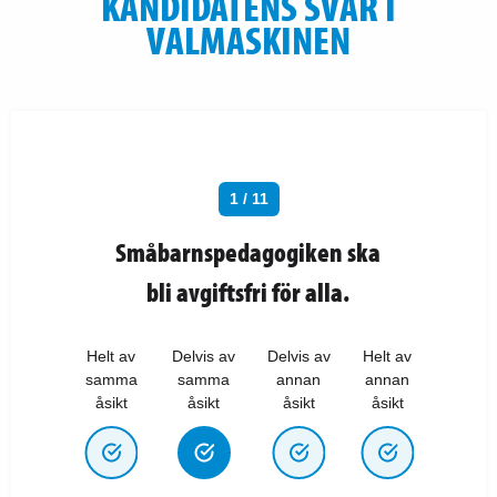
KANDIDATENS SVAR I
VALMASKINEN
1 / 11
Småbarnspedagogiken ska
bli avgiftsfri för alla.
Helt av
Delvis av
Delvis av
Helt av
samma
samma
annan
annan
åsikt
åsikt
åsikt
åsikt