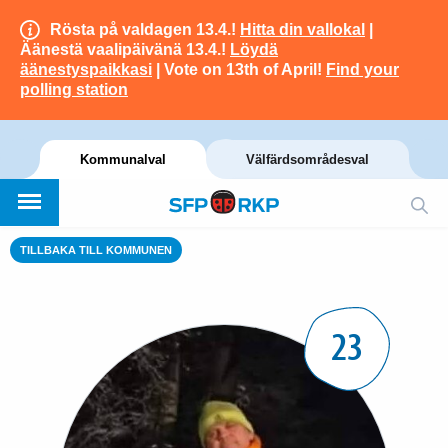
Rösta på valdagen 13.4.!
Hitta din vallokal
|
Äänestä vaalipäivänä 13.4.!
Löydä
äänestyspaikkasi
| Vote on 13th of April!
Find your
polling station
Kommunalval
Välfärdsområdesval
TILLBAKA TILL KOMMUNEN
23