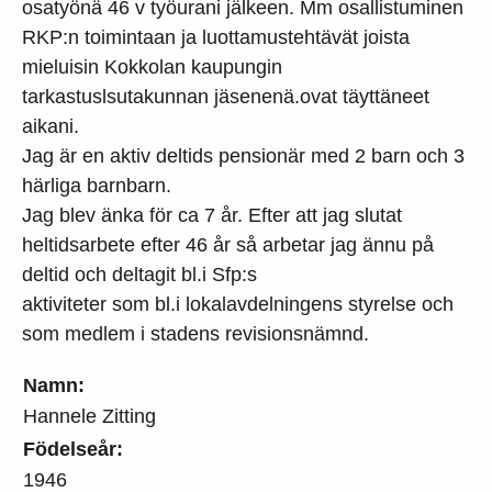
osatyönä 46 v työurani jälkeen. Mm osallistuminen
RKP:n toimintaan ja luottamustehtävät joista
mieluisin Kokkolan kaupungin
tarkastuslsutakunnan jäsenenä.ovat täyttäneet
aikani.
Jag är en aktiv deltids pensionär med 2 barn och 3
härliga barnbarn.
Jag blev änka för ca 7 år. Efter att jag slutat
heltidsarbete efter 46 år så arbetar jag ännu på
deltid och deltagit bl.i Sfp:s
aktiviteter som bl.i lokalavdelningens styrelse och
som medlem i stadens revisionsnämnd.
Namn:
Hannele Zitting
Födelseår:
1946