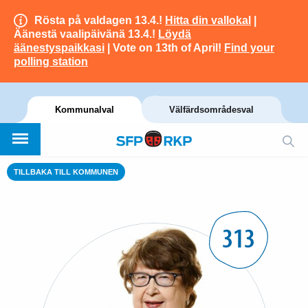
Rösta på valdagen 13.4.!
Hitta din vallokal
|
Äänestä vaalipäivänä 13.4.!
Löydä
äänestyspaikkasi
| Vote on 13th of April!
Find your
polling station
Kommunalval
Välfärdsområdesval
TILLBAKA TILL KOMMUNEN
313