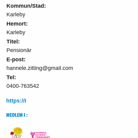
Kommun/Stad:
Karleby
Hemort:
Karleby
Titel:
Pensionär
E-post:
hannele.zitting@gmail.com
Tel:
0400-763542
https://I
MEDLEM I :