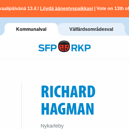
vaalipäivänä 13.4.!
Löydä äänestyspaikkasi
| Vote on 13th of
Kommunalval
Välfärdsområdesval
RICHARD
HAGMAN
Nykarleby