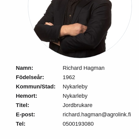
Namn:
Richard Hagman
Födelseår:
1962
Kommun/Stad:
Nykarleby
Hemort:
Nykarleby
Titel:
Jordbrukare
E-post:
richard.hagman@agrolink.fi
Tel:
0500193080