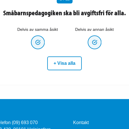
Småbarnspedagogiken ska bli avgiftsfri för alla.
Delvis av samma åsikt
Delvis av annan åsikt
+ Visa alla
lefon (09) 693 070
Kontakt