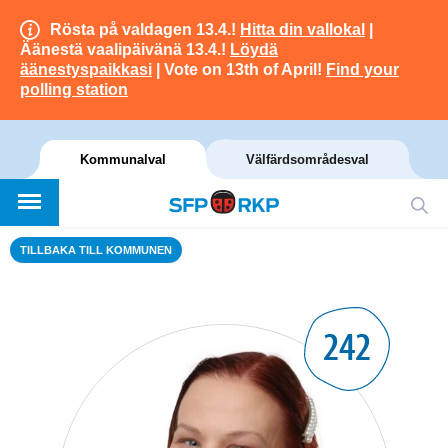
Rösta på valdagen 13.4.!
Hitta din vallokal
|
Äänestä vaalipäivänä 13.4.!
Löydä
äänestyspaikkasi
| Vote on 13th of April!
Find your
polling station
Kommunalval
Välfärdsområdesval
TILLBAKA TILL KOMMUNEN
242