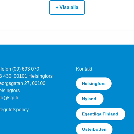
+ Visa alla
lefon (09) 693 070
Kontakt
B 430, 00101 Helsingfors
eorgsgatan 27, 00100
Helsingfors
lsingfors
fo@sfp.fi
Nyland
tegritetspolicy
Egentliga Finland
Österbotten