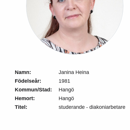
Namn:
Janina Heina
Födelseår:
1981
Kommun/Stad:
Hangö
Hemort:
Hangö
Titel:
studerande - diakoniarbetare