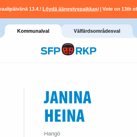
vaalipäivänä 13.4.!
Löydä äänestyspaikkasi
| Vote on 13th of
Kommunalval
Välfärdsområdesval
JANINA
HEINA
Hangö