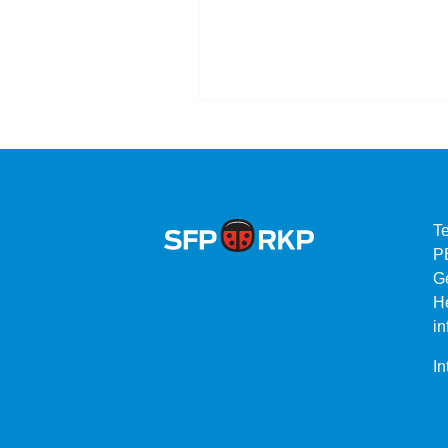
Te
P
G
He
in
In