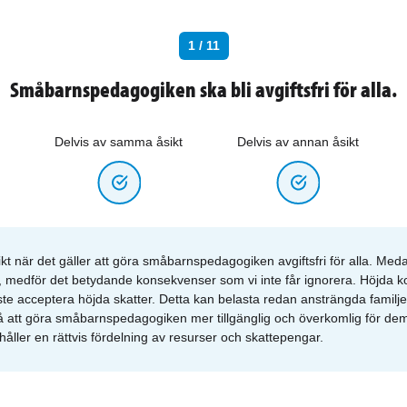
1 / 11
Småbarnspedagogiken ska bli avgiftsfri för alla.
Delvis av samma åsikt
Delvis av annan åsikt
ikt när det gäller att göra småbarnspedagogiken avgiftsfri för alla. Me
 medför det betydande konsekvenser som vi inte får ignorera. Höjda k
ste acceptera höjda skatter. Detta kan belasta redan ansträngda familje
 på att göra småbarnspedagogiken mer tillgänglig och överkomlig för d
håller en rättvis fördelning av resurser och skattepengar.