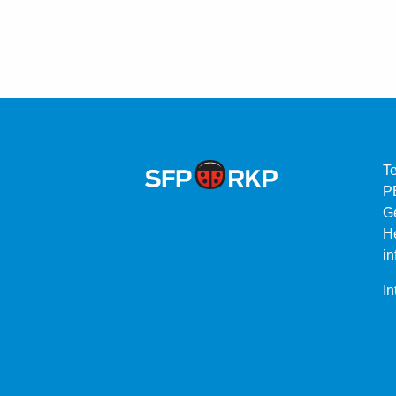
Te
P
G
He
in
In