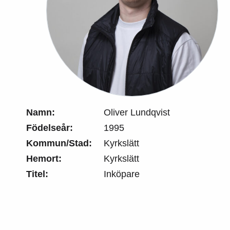
Namn:
Oliver Lundqvist
Födelseår:
1995
Kommun/Stad:
Kyrkslätt
Hemort:
Kyrkslätt
Titel:
Inköpare