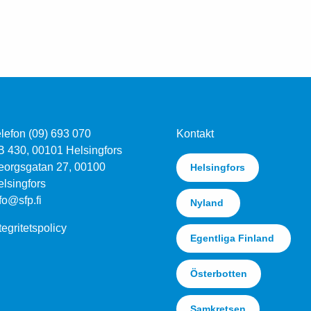
lefon (09) 693 070
Kontakt
B 430, 00101 Helsingfors
eorgsgatan 27, 00100
Helsingfors
lsingfors
fo@sfp.fi
Nyland
tegritetspolicy
Egentliga Finland
Österbotten
Samkretsen