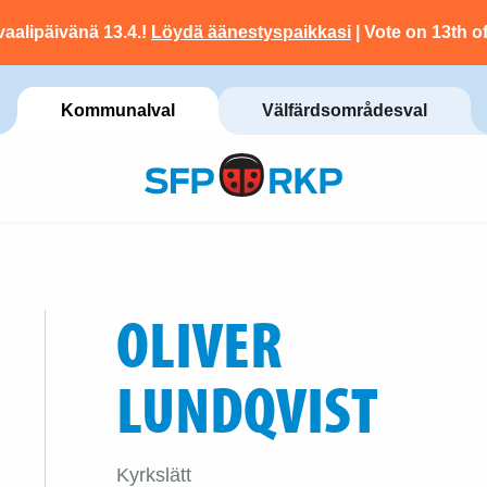
vaalipäivänä 13.4.!
Löydä äänestyspaikkasi
| Vote on 13th of
Kommunalval
Välfärdsområdesval
OLIVER
LUNDQVIST
Kyrkslätt