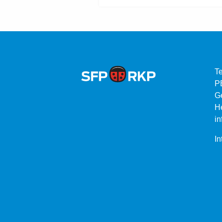
Te
P
G
He
in
In