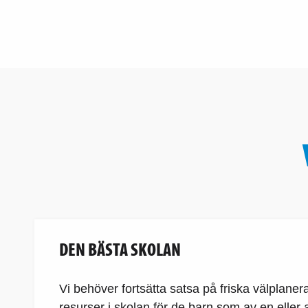
DEN BÄSTA SKOLAN
Vi behöver fortsätta satsa på friska välplanera
resurser i skolan för de barn som av en eller 