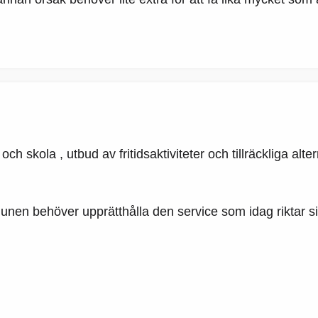
ch skola , utbud av fritidsaktiviteter och tillräckliga a
n behöver upprätthålla den service som idag riktar sig 