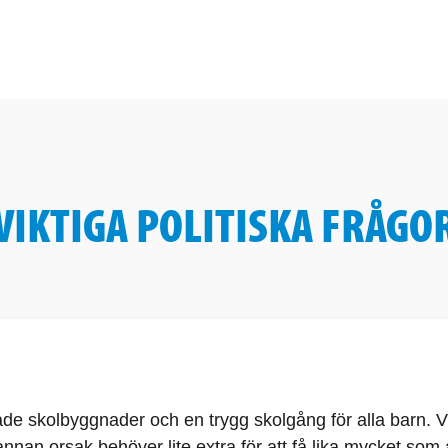
VIKTIGA POLITISKA FRÅGO
de skolbyggnader och en trygg skolgång för alla barn. Vi b
annan orsak behöver lite extra för att få lika mycket som