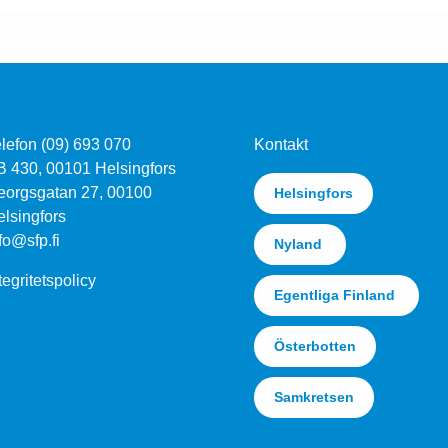
lefon (09) 693 070
Kontakt
B 430, 00101 Helsingfors
eorgsgatan 27, 00100
Helsingfors
lsingfors
fo@sfp.fi
Nyland
tegritetspolicy
Egentliga Finland
Österbotten
Samkretsen