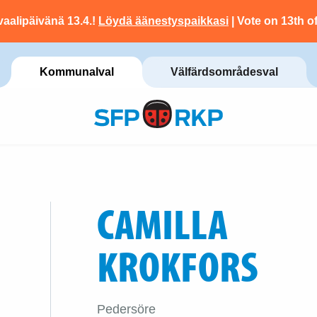
vaalipäivänä 13.4.!
Löydä äänestyspaikkasi
| Vote on 13th of
Kommunalval
Välfärdsområdesval
CAMILLA
KROKFORS
Pedersöre