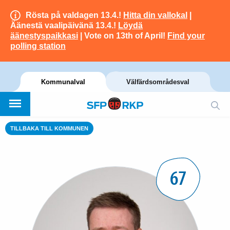
Rösta på valdagen 13.4.!
Hitta din vallokal
|
Äänestä vaalipäivänä 13.4.!
Löydä
äänestyspaikkasi
| Vote on 13th of April!
Find your
polling station
Kommunalval
Välfärdsområdesval
TILLBAKA TILL KOMMUNEN
67