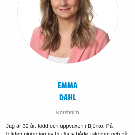
EMMA
DAHL
Korsholm
Jag är 32 år, född och uppvuxen i Björkö. På
fritiden njuter jag av friluftsliv både i skogen och på