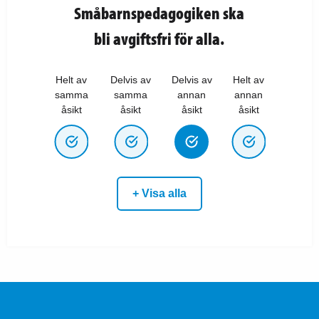
Småbarnspedagogiken ska
bli avgiftsfri för alla.
Helt av
Delvis av
Delvis av
Helt av
samma
samma
annan
annan
åsikt
åsikt
åsikt
åsikt
+ Visa alla