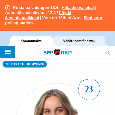
Rösta på valdagen 13.4.!
Hitta din vallokal
|
Äänestä vaalipäivänä 13.4.!
Löydä
äänestyspaikkasi
| Vote on 13th of April!
Find your
polling station
Kommunalval
Välfärdsområdesval
TILLBAKA TILL KOMMUNEN
23