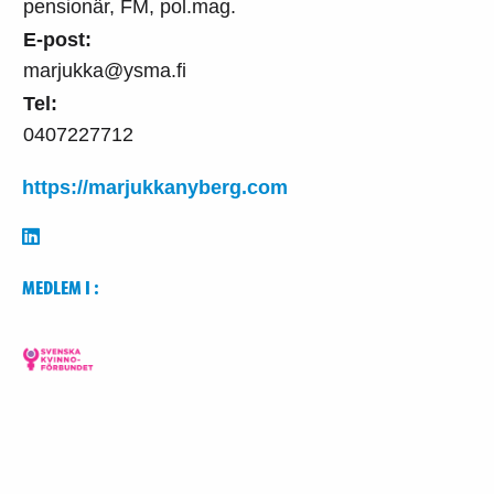
pensionär, FM, pol.mag.
E-post:
marjukka@ysma.fi
Tel:
0407227712
https://marjukkanyberg.com
MEDLEM I :