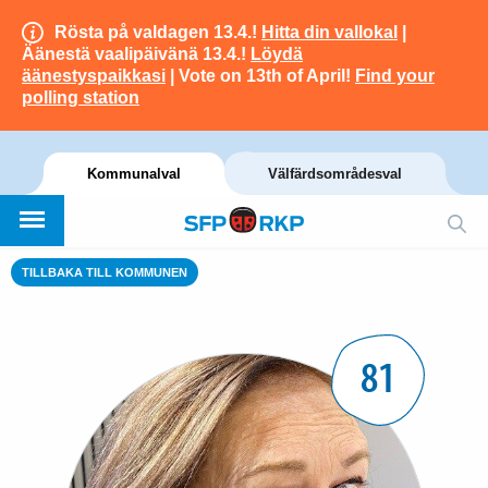
Rösta på valdagen 13.4.!
Hitta din vallokal
|
Äänestä vaalipäivänä 13.4.!
Löydä
äänestyspaikkasi
| Vote on 13th of April!
Find your
polling station
Kommunalval
Välfärdsområdesval
TILLBAKA TILL KOMMUNEN
81