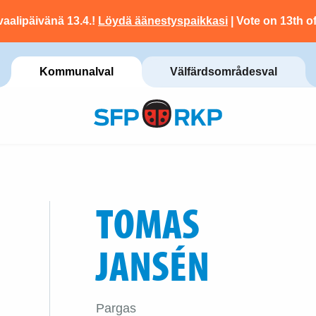
vaalipäivänä 13.4.!
Löydä äänestyspaikkasi
| Vote on 13th of
Kommunalval
Välfärdsområdesval
TOMAS
JANSÉN
Pargas