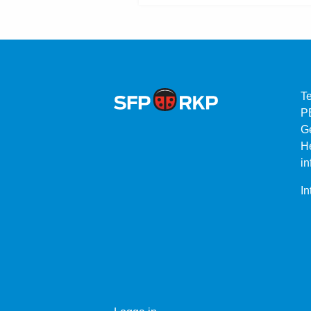
Te
P
G
He
in
In