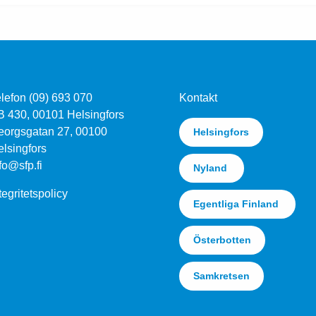
lefon (09) 693 070
Kontakt
B 430, 00101 Helsingfors
eorgsgatan 27, 00100
Helsingfors
lsingfors
fo@sfp.fi
Nyland
tegritetspolicy
Egentliga Finland
Österbotten
Samkretsen