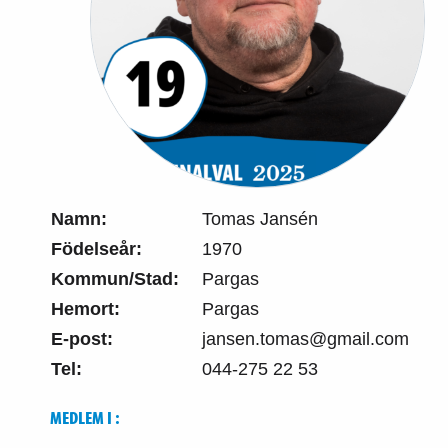
Namn:
Tomas Jansén
Födelseår:
1970
Kommun/Stad:
Pargas
Hemort:
Pargas
E-post:
jansen.tomas@gmail.com
Tel:
044-275 22 53
MEDLEM I :