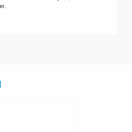
er.
N