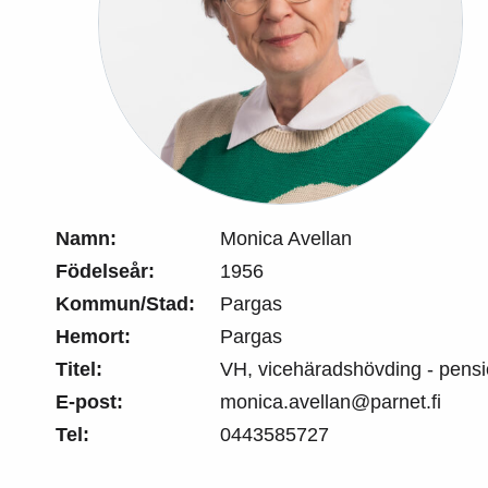
Namn:
Monica Avellan
Födelseår:
1956
Kommun/Stad:
Pargas
Hemort:
Pargas
Titel:
VH, vicehäradshövding - pens
E-post:
monica.avellan@parnet.fi
Tel:
0443585727