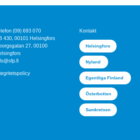
lefon (09) 693 070
Kontakt
B 430, 00101 Helsingfors
eorgsgatan 27, 00100
Helsingfors
lsingfors
fo@sfp.fi
Nyland
tegritetspolicy
Egentliga Finland
Österbotten
Samkretsen