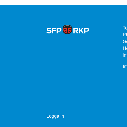
Te
P
G
He
in
In
Logga in