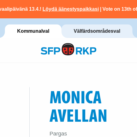
vaalipäivänä 13.4.!
Löydä äänestyspaikkasi
| Vote on 13th of
Kommunalval
Välfärdsområdesval
MONICA
AVELLAN
Pargas