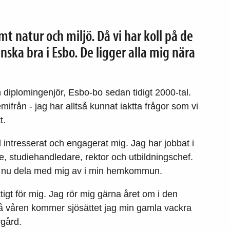
 natur och miljö. Då vi har koll på de
ska bra i Esbo. De ligger alla mig nära
 diplomingenjör, Esbo-bo sedan tidigt 2000-tal.
emifrån - jag har alltså kunnat iaktta frågor som vi
t.
d intresserat och engagerat mig. Jag har jobbat i
 studiehandledare, rektor och utbildningschef.
ag nu dela med mig av i min hemkommun.
ktigt för mig. Jag rör mig gärna året om i den
 då våren kommer sjösättet jag min gamla vackra
rgård.