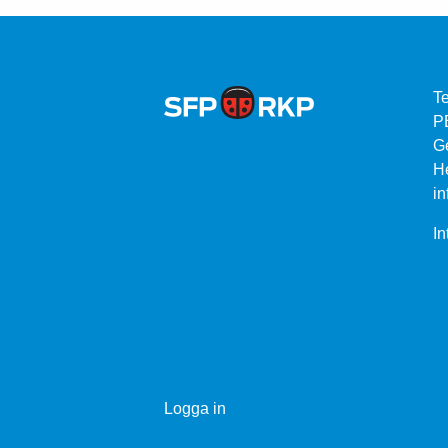
Te
P
G
He
in
In
Logga in