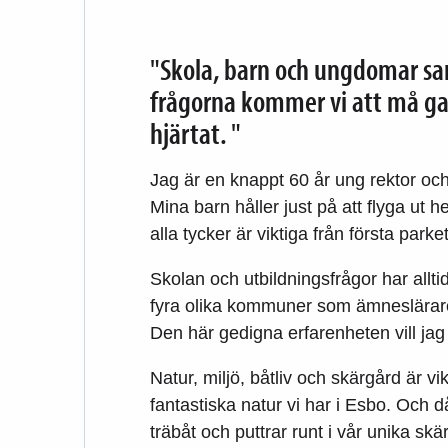
"Skola, barn och ungdomar samt
frågorna kommer vi att må gan
hjärtat. "
Jag är en knappt 60 år ung rektor och
Mina barn håller just på att flyga ut h
alla tycker är viktiga från första parket
Skolan och utbildningsfrågor har allti
fyra olika kommuner som ämneslärare,
Den här gedigna erfarenheten vill j
Natur, miljö, båtliv och skärgård är vi
fantastiska natur vi har i Esbo. Och
träbåt och puttrar runt i vår unika skä