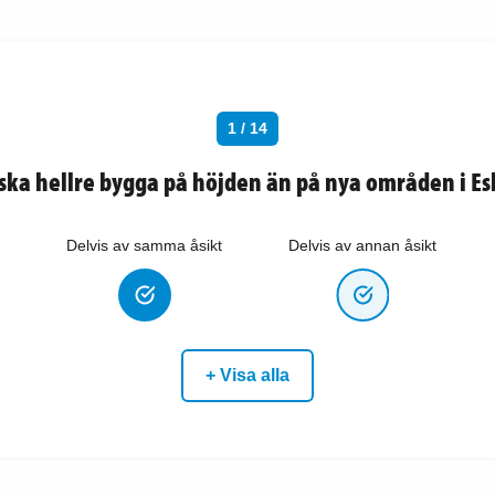
1 / 14
 ska hellre bygga på höjden än på nya områden i Es
Delvis av samma åsikt
Delvis av annan åsikt
+ Visa alla