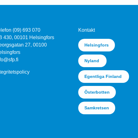
lefon (09) 693 070
Kontakt
B 430, 00101 Helsingfors
eorgsgatan 27, 00100
Helsingfors
lsingfors
fo@sfp.fi
Nyland
tegritetspolicy
Egentliga Finland
Österbotten
Samkretsen