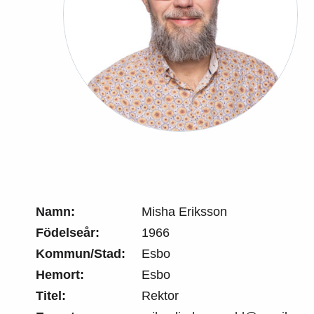
Namn:
Misha Eriksson
Födelseår:
1966
Kommun/Stad:
Esbo
Hemort:
Esbo
Titel:
Rektor