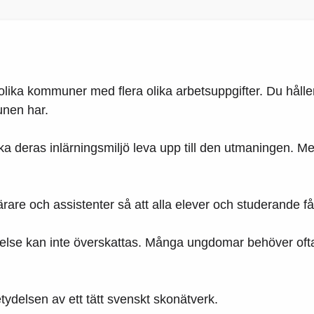
a olika kommuner med flera olika arbetsuppgifter. Du håll
unen har.
 ska deras inlärningsmiljö leva upp till den utmaningen. 
are och assistenter så att alla elever och studerande få
else kan inte överskattas. Många ungdomar behöver oft
delsen av ett tätt svenskt skonätverk.