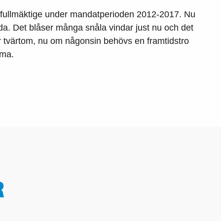
o fullmäktige under mandatperioden 2012-2017. Nu
nda. Det blåser många snåla vindar just nu och det
er tvärtom, nu om någonsin behövs en framtidstro
mma.
R