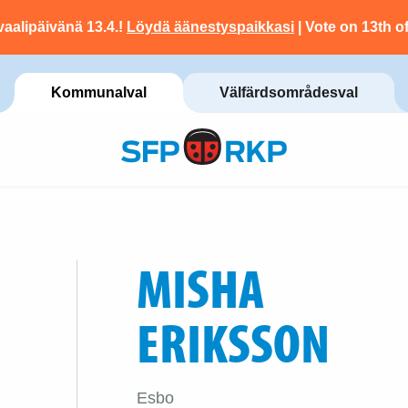
vaalipäivänä 13.4.!
Löydä äänestyspaikkasi
| Vote on 13th of
Kommunalval
Välfärdsområdesval
MISHA
ERIKSSON
Esbo