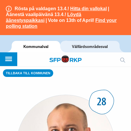
Rösta på valdagen 13.4.!
Hitta din vallokal
|
Äänestä vaalipäivänä 13.4.!
Löydä
äänestyspaikkasi
| Vote on 13th of April!
Find your
polling station
Kommunalval
Välfärdsområdesval
TILLBAKA TILL KOMMUNEN
28