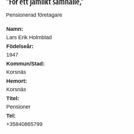
"För ett jämlikt samhälle,"
Pensionerad företagare
Namn:
Lars Erik Holmblad
Födelseår:
1947
Kommun/Stad:
Korsnäs
Hemort:
Korsnäs
Titel:
Pensioner
Tel:
+35840865799