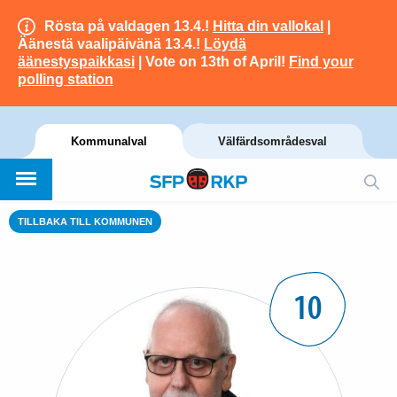
Rösta på valdagen 13.4.!
Hitta din vallokal
|
Äänestä vaalipäivänä 13.4.!
Löydä
äänestyspaikkasi
| Vote on 13th of April!
Find your
polling station
Kommunalval
Välfärdsområdesval
TILLBAKA TILL KOMMUNEN
10