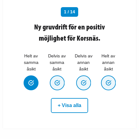
1 / 14
Ny gruvdrift för en positiv
möjlighet för Korsnäs.
Helt av
Delvis av
Delvis av
Helt av
samma
samma
annan
annan
åsikt
åsikt
åsikt
åsikt
+ Visa alla