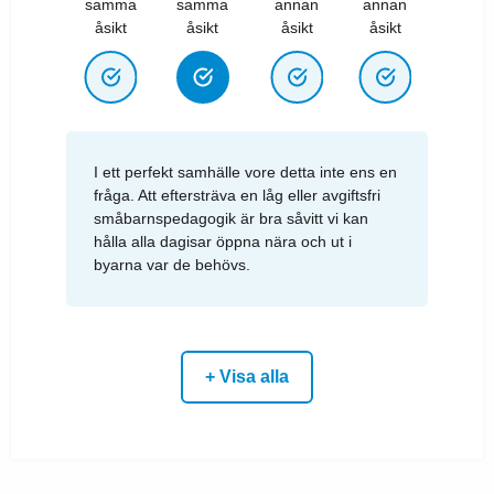
samma
samma
annan
annan
åsikt
åsikt
åsikt
åsikt
I ett perfekt samhälle vore detta inte ens en
fråga. Att eftersträva en låg eller avgiftsfri
småbarnspedagogik är bra såvitt vi kan
hålla alla dagisar öppna nära och ut i
byarna var de behövs.
+ Visa alla