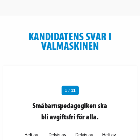
KANDIDATENS SVAR I
VALMASKINEN
1 / 11
Småbarnspedagogiken ska
bli avgiftsfri för alla.
Helt av
Delvis av
Delvis av
Helt av