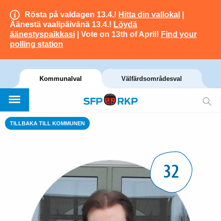
Rösta på valdagen 13.4.!
Hitta din vallokal
|
Äänestä vaalipäivänä 13.4.!
Löydä
äänestyspaikkasi
| Vote on 13th of April!
Find your
polling station
Kommunalval
Välfärdsområdesval
TILLBAKA TILL KOMMUNEN
32