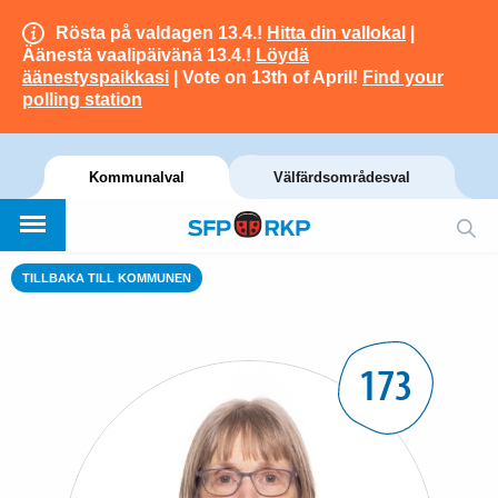
Rösta på valdagen 13.4.!
Hitta din vallokal
|
Äänestä vaalipäivänä 13.4.!
Löydä
äänestyspaikkasi
| Vote on 13th of April!
Find your
polling station
Kommunalval
Välfärdsområdesval
TILLBAKA TILL KOMMUNEN
173