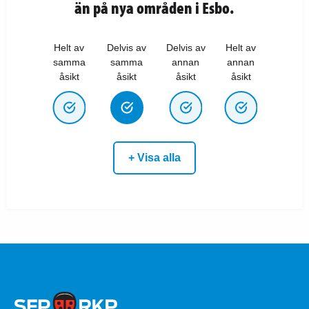
än på nya områden i Esbo.
Helt av
Delvis av
Delvis av
Helt av
samma
samma
annan
annan
åsikt
åsikt
åsikt
åsikt
+ Visa alla