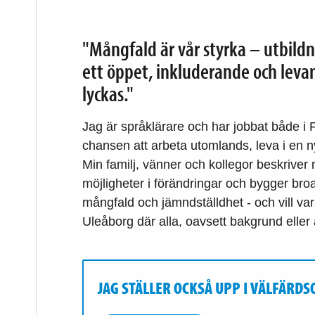
"Mångfald är vår styrka – utbild
ett öppet, inkluderande och levan
lyckas."
Jag är språklärare och har jobbat både i 
chansen att arbeta utomlands, leva i en ny
Min familj, vänner och kollegor beskriver
möjligheter i förändringar och bygger broa
mångfald och jämndställdhet - och vill v
Uleåborg där alla, oavsett bakgrund eller 
JAG STÄLLER OCKSÅ UPP I VÄLFÄRD