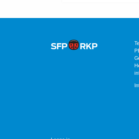
Te
P
G
He
in
In