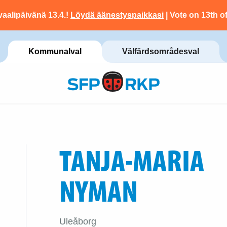
vaalipäivänä 13.4.!
Löydä äänestyspaikkasi
| Vote on 13th of
Kommunalval
Välfärdsområdesval
TANJA-MARIA
NYMAN
Uleåborg