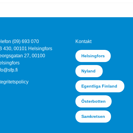
lefon (09) 693 070
Kontakt
B 430, 00101 Helsingfors
eorgsgatan 27, 00100
Helsingfors
lsingfors
fo@sfp.fi
Nyland
tegritetspolicy
Egentliga Finland
Österbotten
Samkretsen