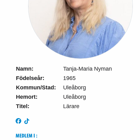
Namn:
Tanja-Maria Nyman
Födelseår:
1965
Kommun/Stad:
Uleåborg
Hemort:
Uleåborg
Titel:
Lärare
MEDLEM I :