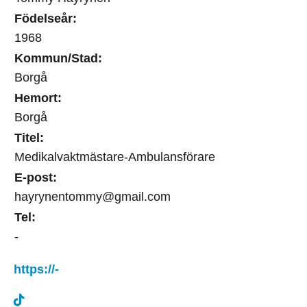
Födelseår:
1968
Kommun/Stad:
Borgå
Hemort:
Borgå
Titel:
Medikalvaktmästare-Ambulansförare
E-post:
hayrynentommy@gmail.com
Tel:
-
https://-