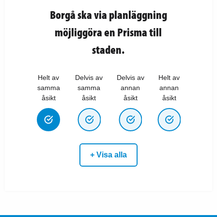
Borgå ska via planläggning
möjliggöra en Prisma till
staden.
Helt av
Delvis av
Delvis av
Helt av
samma
samma
annan
annan
åsikt
åsikt
åsikt
åsikt
+ Visa alla