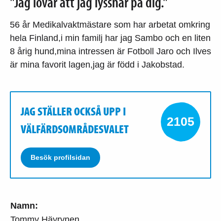
"Jag lovar att jag lyssnar på dig."
56 år Medikalvaktmästare som har arbetat omkring
hela Finland,i min familj har jag Sambo och en liten
8 årig hund,mina intressen är Fotboll Jaro och Ilves
är mina favorit lagen,jag är född i Jakobstad.
JAG STÄLLER OCKSÅ UPP I
2105
VÄLFÄRDSOMRÅDESVALET
Besök profilsidan
Namn:
Tommy Häyrynen