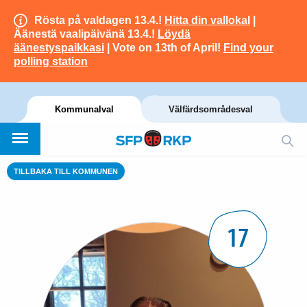
Rösta på valdagen 13.4.!
Hitta din vallokal
|
Äänestä vaalipäivänä 13.4.!
Löydä
äänestyspaikkasi
| Vote on 13th of April!
Find your
polling station
Kommunalval
Välfärdsområdesval
TILLBAKA TILL KOMMUNEN
17