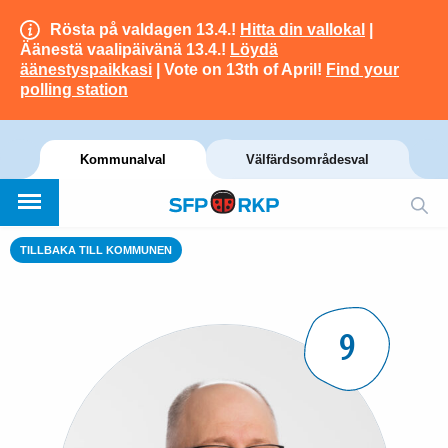
Rösta på valdagen 13.4.!
Hitta din vallokal
|
Äänestä vaalipäivänä 13.4.!
Löydä
äänestyspaikkasi
| Vote on 13th of April!
Find your
polling station
Kommunalval
Välfärdsområdesval
TILLBAKA TILL KOMMUNEN
9