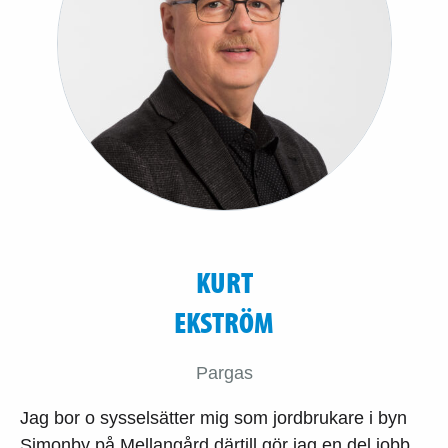
KURT
EKSTRÖM
Pargas
Jag bor o sysselsätter mig som jordbrukare i byn
Simonby på Mellangård därtill gör jag en del jobb