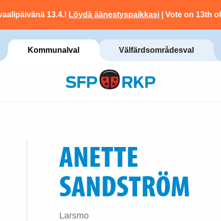
vaalipäivänä 13.4.!
Löydä äänestyspaikkasi
| Vote on 13th of
Kommunalval
Välfärdsområdesval
ANETTE
SANDSTRÖM
Larsmo