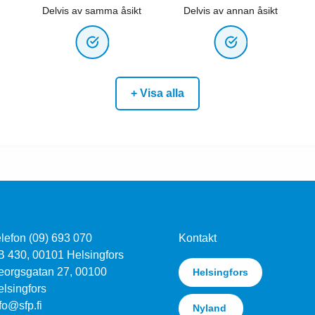
Delvis av samma åsikt
Delvis av annan åsikt
+ Visa alla
lefon (09) 693 070
Kontakt
B 430, 00101 Helsingfors
eorgsgatan 27, 00100
Helsingfors
lsingfors
fo@sfp.fi
Nyland