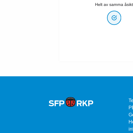
Helt av samma åsikt
Te
P
G
He
in