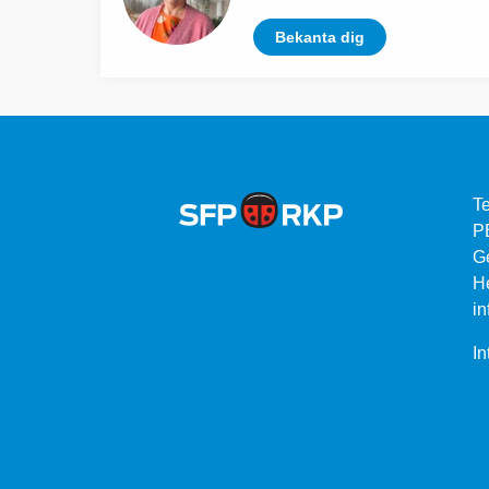
Bekanta dig
Te
P
G
He
in
In