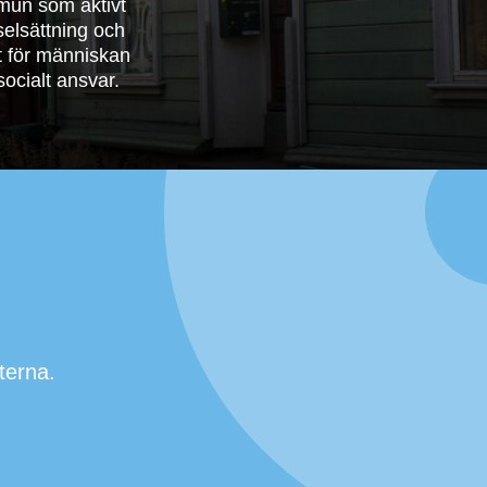
mun som aktivt
selsättning och
t för människan
ocialt ansvar.
terna.