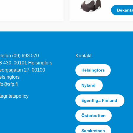
Bekanta
lefon (09) 693 070
Kontakt
B 430, 00101 Helsingfors
eorgsgatan 27, 00100
Helsingfors
lsingfors
fo@sfp.fi
Nyland
tegritetspolicy
Egentliga Finland
Österbotten
Samkretsen