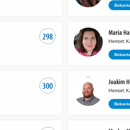
Bekanta
Maria Ha
298
Hemort: K
Bekanta
Joakim 
300
Hemort: K
Bekanta