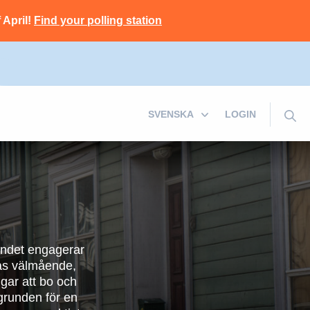
 April!
Find your polling station
LOGIN
tandet engagerar
as välmående,
ngar att bo och
grunden för en