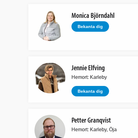
Monica Björndahl
Bekanta dig
Jennie Elfving
Hemort: Karleby
Bekanta dig
Petter Granqvist
Hemort: Karleby, Öja