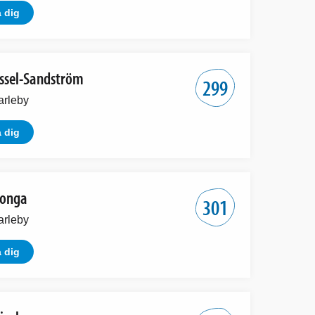
 dig
ssel-Sandström
299
arleby
 dig
Honga
301
arleby
 dig