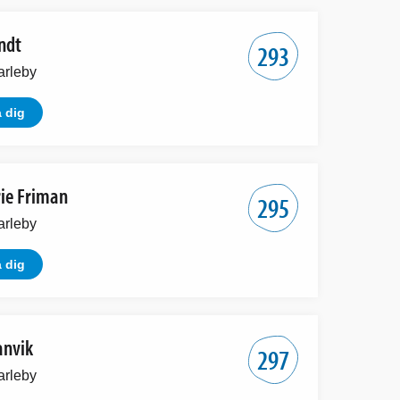
ndt
293
arleby
 dig
rie Friman
295
arleby
 dig
anvik
297
arleby