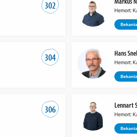
Markus N
302
Hemort: K
Bekanta
Hans Sne
304
Hemort: K
Bekanta
Lennart 
306
Hemort: K
Bekanta