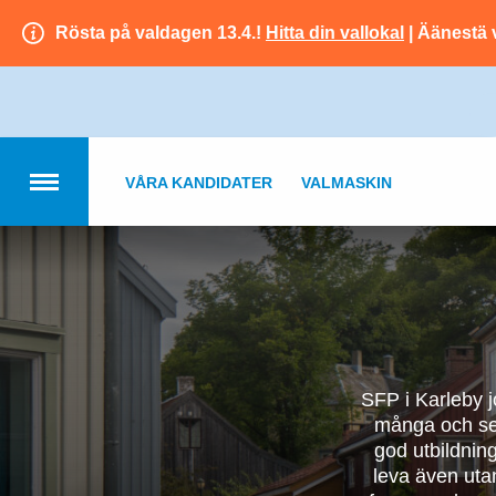
Rösta på valdagen 13.4.!
Hitta din vallokal
| Äänestä 
VÅRA KANDIDATER
VALMASKIN
SFP i Karleby j
många och se
god utbildning
leva även uta