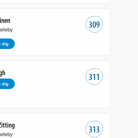
ainen
309
arleby
 dig
gh
311
 dig
itting
313
arleby