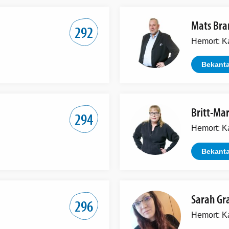
Mats Bra
292
Hemort: K
Bekanta
Britt-Ma
294
Hemort: K
Bekanta
Sarah Gr
296
Hemort: K