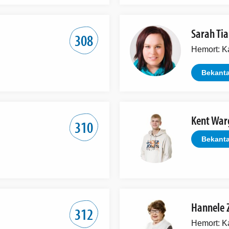
Sarah Ti
308
Hemort: K
Bekanta
Kent War
310
Bekanta
Hannele Z
312
Hemort: K