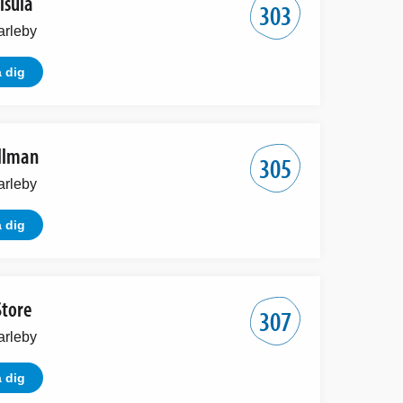
isula
303
arleby
 dig
llman
305
arleby
 dig
Store
307
arleby
 dig