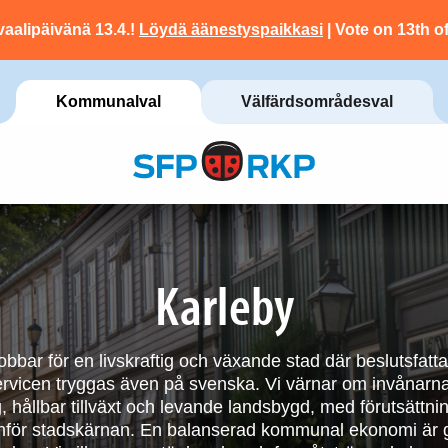
vaalipäivänä 13.4.!
Löydä äänestyspaikkasi
| Vote on 13th of
Kommunalval
Välfärdsområdesval
Karleby
obbar för en livskraftig och växande stad där beslutsfat
rvicen tryggas även på svenska. Vi värnar om invånarn
, hållbar tillväxt och levande landsbygd, med förutsättni
nför stadskärnan. En balanserad kommunal ekonomi är 