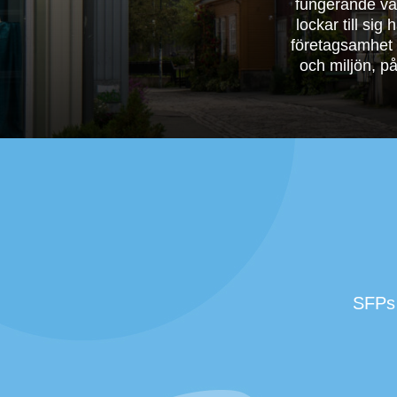
fungerande va
lockar till si
företagsamhet g
och miljön, p
SFPs 