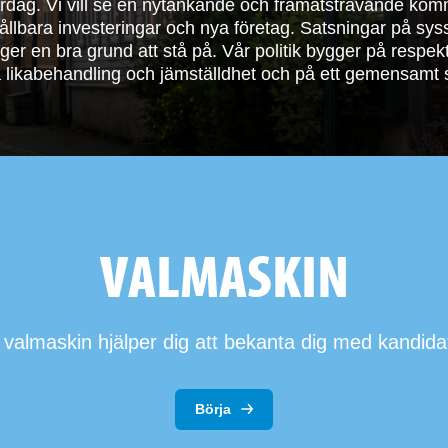
rdag. Vi vill se en nytänkande och framåtsträvande kom
g hållbara investeringar och nya företag. Satsningar på sys
er en bra grund att stå på. Vår politik bygger på respek
å likabehandling och jämställdhet och på ett gemensamt s
VALMASKIN
valmaskin hjälper dig att bekanta dig med kandida
Börja