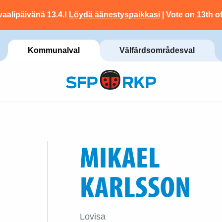
vaalipäivänä 13.4.!
Löydä äänestyspaikkasi
| Vote on 13th of
Kommunalval
Välfärdsområdesval
MIKAEL
KARLSSON
Lovisa