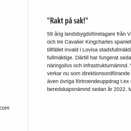
"Rakt på sak!"
59 årig landsbygdsföretagare från Vä
och tre Cavalier Kingcharles spaniel
tillfället invald i Lovisa stadsfullm
fullmäktige. Därtill har fungerat se
näringslivs och infrastrukturnämnd. 
verkar nu som direktionsordförande f
även övriga förtroendeuppdrag t.ex
beredskapsnämnd sedan år 2022. M.
.com