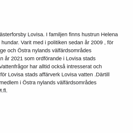
sterforsby Lovisa. I familjen finns hustrun Helena
 hundar. Varit med i politiken sedan år 2009 , för
äktige och Östra nylands välfärdsområdes
dan år 2021 som ordförande i Lovisa stads
Vattenfrågor har alltid också intresserat och
ör Lovisa stads affärverk Lovisa vatten .Därtill
 medlem i Östra nylands välfärdsområdes
fl.