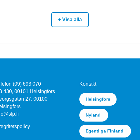
+ Visa alla
lefon (09) 693 070
Kontakt
B 430, 00101 Helsingfors
eorgsgatan 27, 00100
Helsingfors
lsingfors
fo@sfp.fi
Nyland
tegritetspolicy
Egentliga Finland