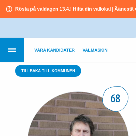
Rösta på valdagen 13.4.!
Hitta din vallokal
| Äänestä 
VÅRA KANDIDATER
VALMASKIN
TILLBAKA TILL KOMMUNEN
68