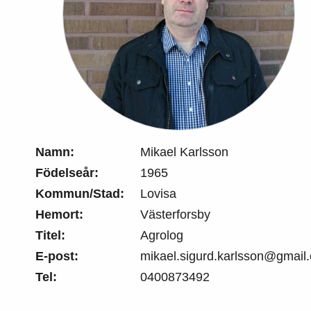
Namn:
Mikael Karlsson
Födelseår:
1965
Kommun/Stad:
Lovisa
Hemort:
Västerforsby
Titel:
Agrolog
E-post:
mikael.sigurd.karlsson@gmail
Tel:
0400873492