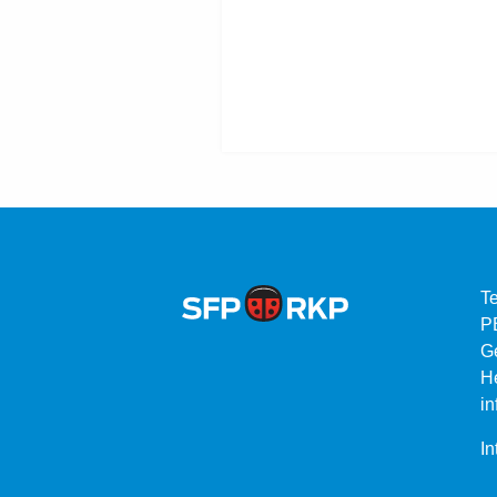
Te
P
G
He
in
In