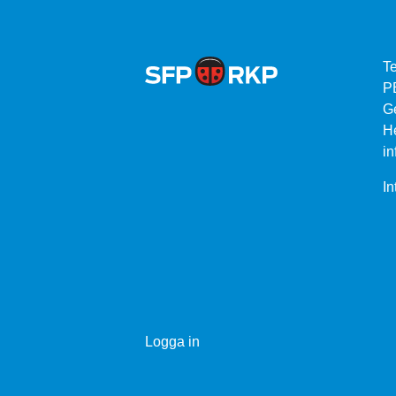
Te
P
G
He
in
In
Logga in