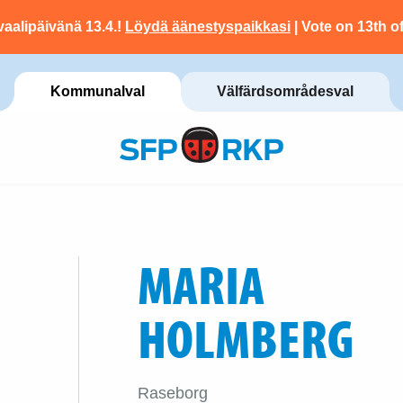
vaalipäivänä 13.4.!
Löydä äänestyspaikkasi
| Vote on 13th of
Kommunalval
Välfärdsområdesval
MARIA
HOLMBERG
Raseborg