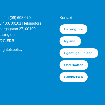
lefon (09) 693 070
Kontakt
B 430, 00101 Helsingfors
eorgsgatan 27, 00100
Helsingfors
lsingfors
fo@sfp.fi
Nyland
tegritetspolicy
Egentliga Finland
Österbotten
Samkretsen