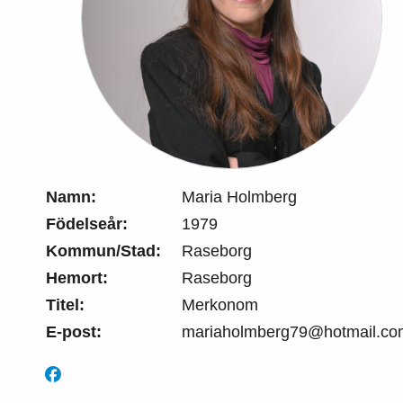
Namn:
Maria Holmberg
Födelseår:
1979
Kommun/Stad:
Raseborg
Hemort:
Raseborg
Titel:
Merkonom
E-post:
mariaholmberg79@hotmail.co