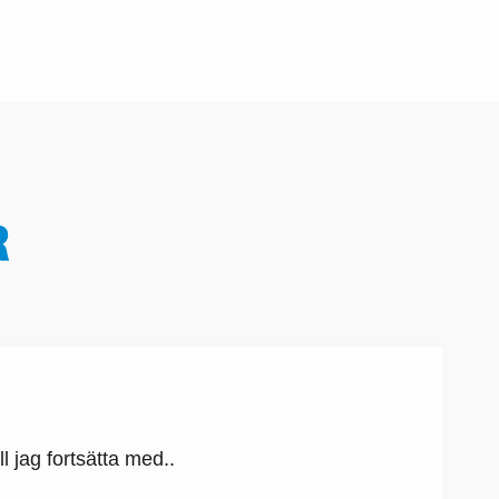
R
l jag fortsätta med..