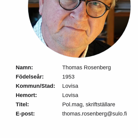
Namn:
Thomas Rosenberg
Födelseår:
1953
Kommun/Stad:
Lovisa
Hemort:
Lovisa
Titel:
Pol.mag, skriftställare
E-post:
thomas.rosenberg@sulo.fi