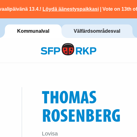
vaalipäivänä 13.4.!
Löydä äänestyspaikkasi
| Vote on 13th of
Kommunalval
Välfärdsområdesval
THOMAS
ROSENBERG
Lovisa