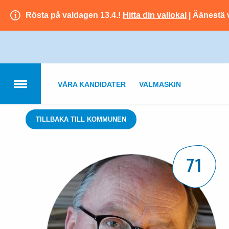
Rösta på valdagen 13.4.!
Hitta din vallokal
| Äänestä 
VÅRA KANDIDATER
VALMASKIN
TILLBAKA TILL KOMMUNEN
71