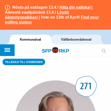
Rösta på valdagen 13.4.!
Hitta din vallokal
|
Äänestä vaalipäivänä 13.4.!
Löydä
äänestyspaikkasi
| Vote on 13th of April!
Find your
polling station
Kommunalval
Välfärdsområdesval
TILLBAKA TILL KOMMUNEN
271