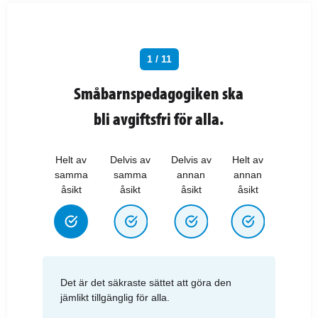
1 / 11
Småbarnspedagogiken ska
bli avgiftsfri för alla.
Helt av
Delvis av
Delvis av
Helt av
samma
samma
annan
annan
åsikt
åsikt
åsikt
åsikt
Det är det säkraste sättet att göra den
jämlikt tillgänglig för alla.