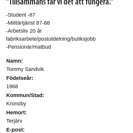
"Tillsammans får vi det att fungera."
-Student -87
-Militärtjänst 87-88
-Arbetsliv 20 år
fabriksarbete/postutdelning/butiksjobb
-Pensionär/matbud
Namn:
Tommy Sandvik
Födelseår:
1968
Kommun/Stad:
Kronoby
Hemort:
Terjärv
E-post: