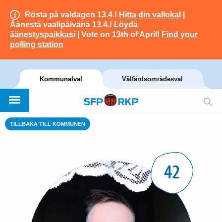
Rösta på valdagen 13.4.!
Hitta din vallokal
|
Äänestä vaalipäivänä 13.4.!
Löydä
äänestyspaikkasi
| Vote on 13th of April!
Find your
polling station
Kommunalval
Välfärdsområdesval
TILLBAKA TILL KOMMUNEN
42