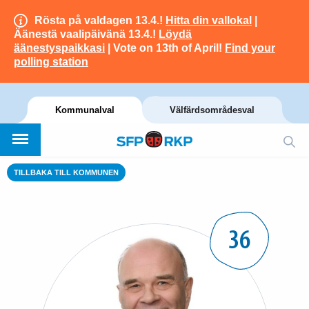
Rösta på valdagen 13.4.!
Hitta din vallokal
|
Äänestä vaalipäivänä 13.4.!
Löydä
äänestyspaikkasi
| Vote on 13th of April!
Find your
polling station
Kommunalval
Välfärdsområdesval
TILLBAKA TILL KOMMUNEN
36