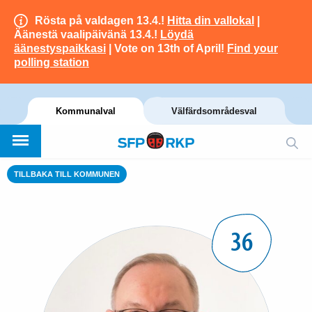
Rösta på valdagen 13.4.!
Hitta din vallokal
|
Äänestä vaalipäivänä 13.4.!
Löydä
äänestyspaikkasi
| Vote on 13th of April!
Find your
polling station
Kommunalval
Välfärdsområdesval
TILLBAKA TILL KOMMUNEN
36