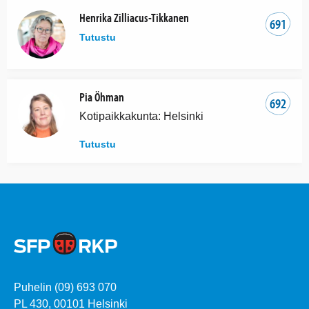
Henrika Zilliacus-Tikkanen
691
Tutustu
Pia Öhman
692
Kotipaikkakunta: Helsinki
Tutustu
Puhelin (09) 693 070
PL 430, 00101 Helsinki