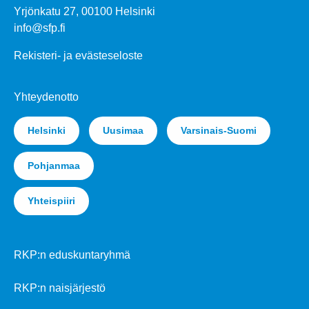
Yrjönkatu 27, 00100 Helsinki
info@sfp.fi
Rekisteri- ja evästeseloste
Yhteydenotto
Helsinki
Uusimaa
Varsinais-Suomi
Pohjanmaa
Yhteispiiri
RKP:n eduskuntaryhmä
RKP:n naisjärjestö