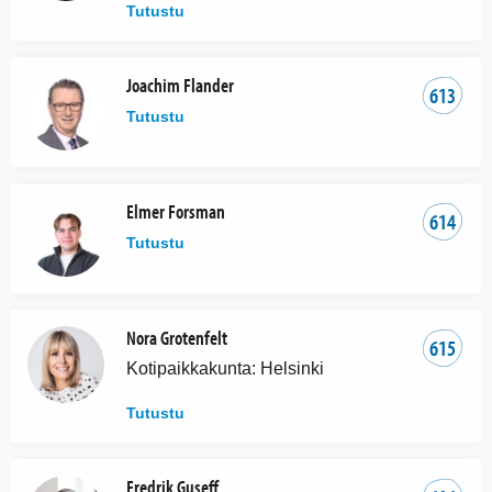
Tutustu
Joachim Flander
613
Tutustu
Elmer Forsman
614
Tutustu
Nora Grotenfelt
615
Kotipaikkakunta: Helsinki
Tutustu
Fredrik Guseff