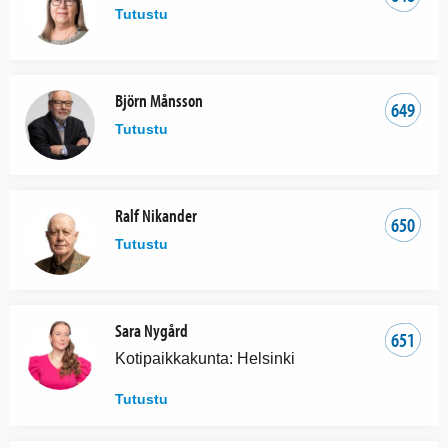
Tutustu
Björn Månsson
649
Tutustu
Ralf Nikander
650
Tutustu
Sara Nygård
651
Kotipaikkakunta: Helsinki
Tutustu