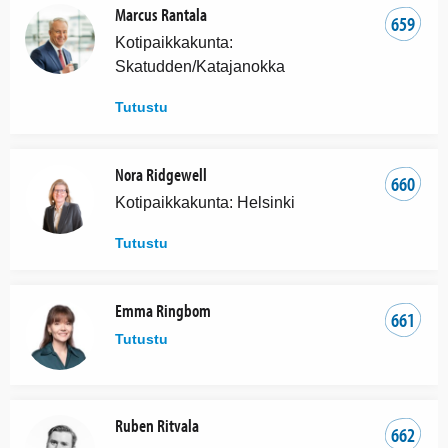
Marcus Rantala
659
Kotipaikkakunta:
Skatudden/Katajanokka
Tutustu
Nora Ridgewell
660
Kotipaikkakunta: Helsinki
Tutustu
Emma Ringbom
661
Tutustu
Ruben Ritvala
662