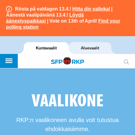
Rösta på valdagen 13.4.!
Hitta din vallokal
|
Äänestä vaalipäivänä 13.4.!
Löydä
äänestyspaikkasi
| Vote on 13th of April!
Find your
polling station
Kuntavaalit
Aluevaalit
VAALIKONE
RKP:n vaalikoneen avulla voit tutustua
ehdokkaisiimme.