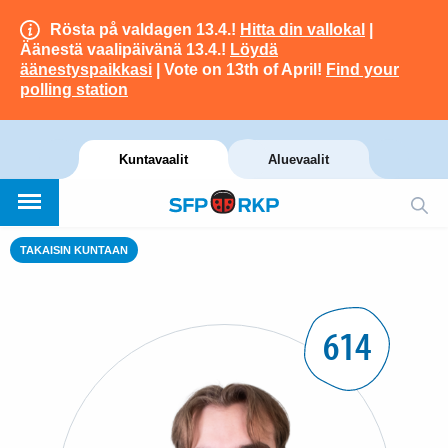
Rösta på valdagen 13.4.!
Hitta din vallokal
|
Äänestä vaalipäivänä 13.4.!
Löydä
äänestyspaikkasi
| Vote on 13th of April!
Find your
polling station
Kuntavaalit
Aluevaalit
TAKAISIN KUNTAAN
614