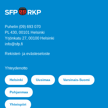
Puhelin (09) 693 070
PL 430, 00101 Helsinki
Yrjönkatu 27, 00100 Helsinki
info@sfp.fi
Rekisteri- ja evästeseloste
Yhteydenotto
Helsinki
Uusimaa
Varsinais-Suomi
Pohjanmaa
Yhteispiiri