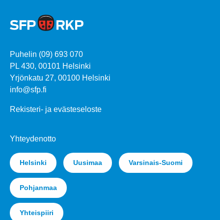
Puhelin (09) 693 070
PL 430, 00101 Helsinki
Yrjönkatu 27, 00100 Helsinki
info@sfp.fi
Rekisteri- ja evästeseloste
Yhteydenotto
Helsinki
Uusimaa
Varsinais-Suomi
Pohjanmaa
Yhteispiiri