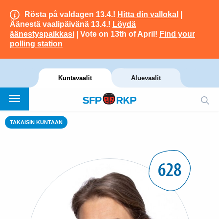
Rösta på valdagen 13.4.!
Hitta din vallokal
|
Äänestä vaalipäivänä 13.4.!
Löydä
äänestyspaikkasi
| Vote on 13th of April!
Find your
polling station
Kuntavaalit
Aluevaalit
TAKAISIN KUNTAAN
628