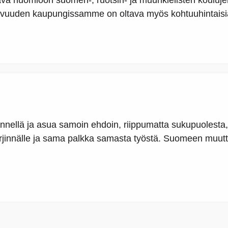
ava huomioon suomen-, ruotsin- ja muunkielisten kouluje
vuuden kaupungissamme on oltava myös kohtuuhintaisia
kennellä ja asua samoin ehdoin, riippumatta sukupuolest
syrjinnälle ja sama palkka samasta työstä. Suomeen muutta