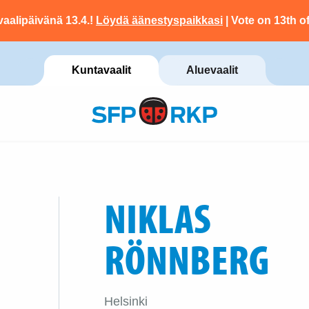
vaalipäivänä 13.4.!
Löydä äänestyspaikkasi
| Vote on 13th of
Kuntavaalit
Aluevaalit
NIKLAS
RÖNNBERG
Helsinki