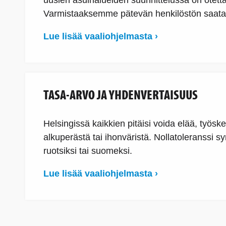
uusien asuinalueiden suunnittelussa on otett
Varmistaaksemme pätevän henkilöstön saata
Lue lisää vaaliohjelmasta ›
TASA-ARVO JA YHDENVERTAISUUS
Helsingissä kaikkien pitäisi voida elää, työs
alkuperästä tai ihonväristä. Nollatoleranssi 
ruotsiksi tai suomeksi.
Lue lisää vaaliohjelmasta ›