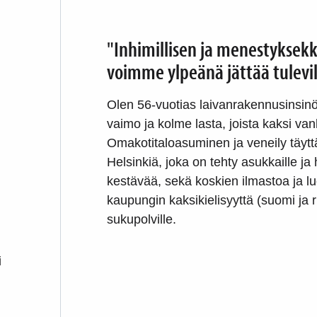
"Inhimillisen ja menestyksek
voimme ylpeänä jättää tulevill
Olen 56-vuotias laivanrakennusinsinö
vaimo ja kolme lasta, joista kaksi van
Omakotitaloasuminen ja veneily täyt
Helsinkiä, joka on tehty asukkaille ja
kestävää, sekä koskien ilmastoa ja luo
kaupungin kaksikielisyyttä (suomi ja ru
sukupolville.
i