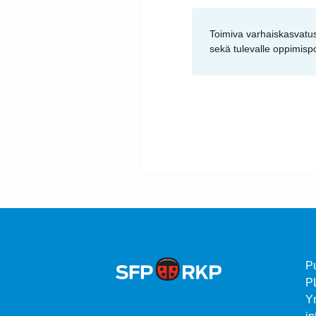
Toimiva varhaiskasvatus
sekä tulevalle oppimispo
P
P
Yr