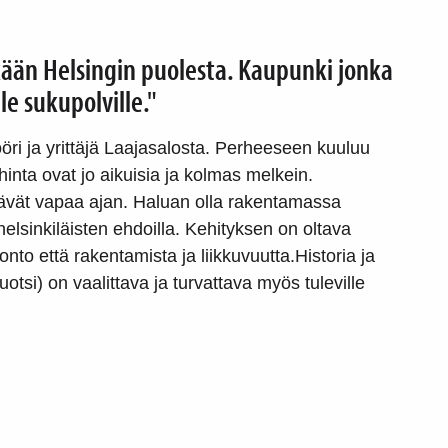
kään Helsingin puolesta. Kaupunki jonka
e sukupolville."
öri ja yrittäjä Laajasalosta. Perheeseen kuuluu
hinta ovat jo aikuisia ja kolmas melkein.
tävät vapaa ajan. Haluan olla rakentamassa
 helsinkiläisten ehdoilla. Kehityksen on oltava
nto että rakentamista ja liikkuvuutta.Historia ja
otsi) on vaalittava ja turvattava myös tuleville