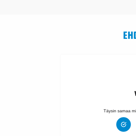
EH
Täysin samaa mi