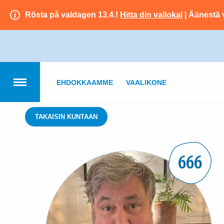
Rösta på valdagen 13.4.!
Hitta din vallokal
| Äänestä 
EHDOKKAAMME
VAALIKONE
TAKAISIN KUNTAAN
666