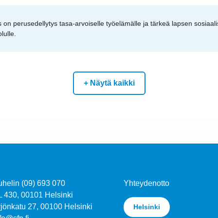
 on perusedellytys tasa-arvoiselle työelämälle ja tärkeä lapsen sosiaali
lulle.
+ Näytä kaikki
uhelin (09) 693 070
Yhteydenotto
L 430, 00101 Helsinki
jönkatu 27, 00100 Helsinki
Helsinki