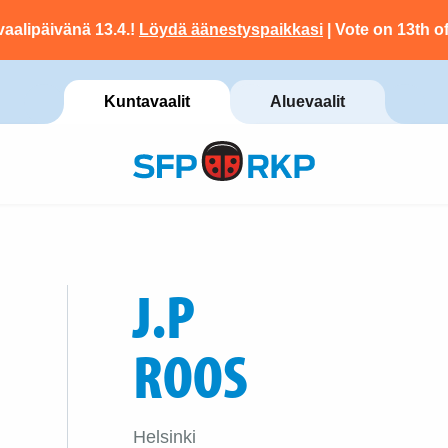
vaalipäivänä 13.4.!
Löydä äänestyspaikkasi
| Vote on 13th of
Kuntavaalit
Aluevaalit
J.P
ROOS
Helsinki