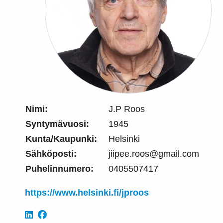
Nimi:
J.P Roos
Syntymävuosi:
1945
Kunta/Kaupunki:
Helsinki
Sähköposti:
jiipee.roos@gmail.com
Puhelinnumero:
0405507417
https://www.helsinki.fi/jproos