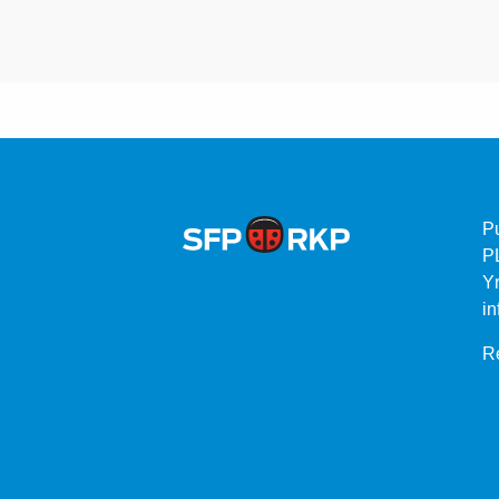
P
P
Yr
in
Re