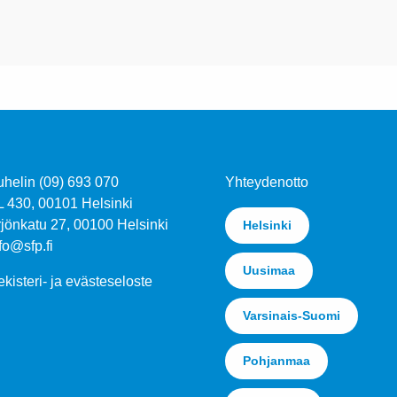
uhelin (09) 693 070
Yhteydenotto
L 430, 00101 Helsinki
jönkatu 27, 00100 Helsinki
Helsinki
fo@sfp.fi
Uusimaa
kisteri- ja evästeseloste
Varsinais-Suomi
Pohjanmaa