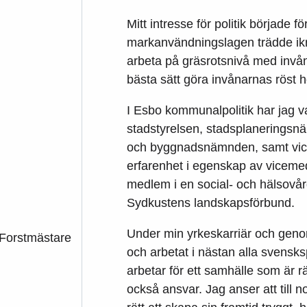
Mitt intresse för politik började 
markanvändningslagen trädde ikraf
arbeta på gräsrotsnivå med invån
bästa sätt göra invånarnas röst h
I Esbo kommunalpolitik har jag v
stadstyrelsen, stadsplanerings
och byggnadsnämnden, samt vi
erfarenhet i egenskap av viceme
medlem i en social- och hälsovår
Sydkustens landskapsförbund.
Under min yrkeskarriär och genom
Forstmästare
och arbetat i nästan alla svens
arbetar för ett samhälle som är rät
också ansvar. Jag anser att till 