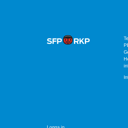
Te
P
G
He
in
In
Logga in