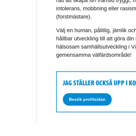
rätt att skapa sin framtid tryggt
intolerans, mobbning eller rasism.
(forstmästare).
Välj en human, pålitlig, jämlik 
hållbar utveckling till att göra di
hälsosam samhällsutveckling i 
gemensamma välfärdsområde!
JAG STÄLLER OCKSÅ UPP I 
Besök profilsidan