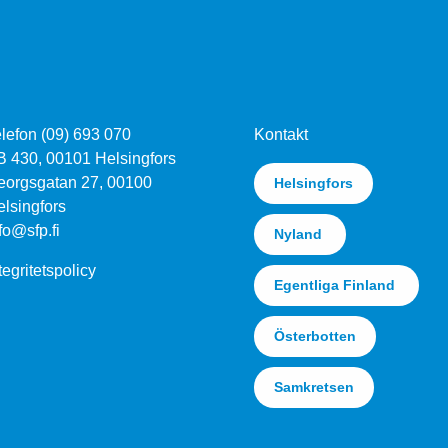
lefon (09) 693 070
Kontakt
B 430, 00101 Helsingfors
eorgsgatan 27, 00100
Helsingfors
lsingfors
fo@sfp.fi
Nyland
tegritetspolicy
Egentliga Finland
Österbotten
Samkretsen