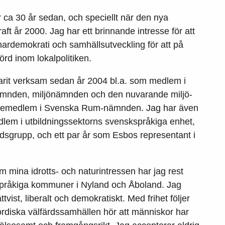
för ca 30 år sedan, och speciellt när den nya
t år 2000. Jag har ett brinnande intresse för att
ardemokrati och samhällsutveckling för att på
örd inom lokalpolitiken.
arit verksam sedan år 2004 bl.a. som medlem i
nämnden, miljönämnden och den nuvarande miljö-
cemedlem i Svenska Rum-nämnden. Jag har även
dlem i utbildningssektorns svenskspråkiga enhet,
dsgrupp, och ett par år som Esbos representant i
 mina idrotts- och naturintressen har jag rest
kspråkiga kommuner i Nyland och Åboland. Jag
tvist, liberalt och demokratiskt. Med frihet följer
nordiska välfärdssamhällen hör att människor har