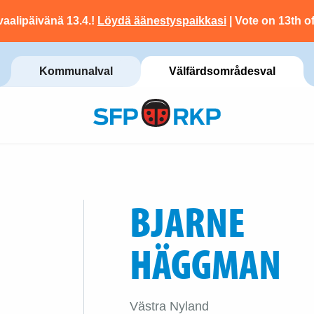
vaalipäivänä 13.4.!
Löydä äänestyspaikkasi
| Vote on 13th of
Kommunalval
Välfärdsområdesval
BJARNE
HÄGGMAN
Västra Nyland