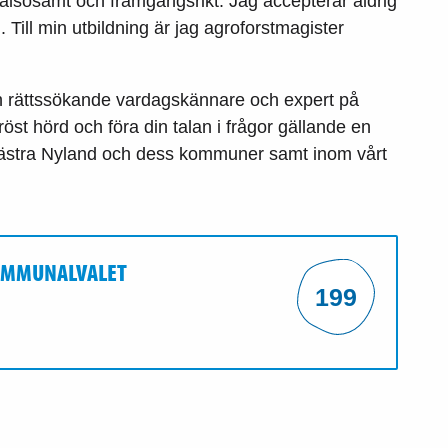
, hälsosamt och framgångsrikt. Jag accepterar aldrig
 Till min utbildning är jag agroforstmagister
och rättssökande vardagskännare och expert på
n röst hörd och föra din talan i frågor gällande en
Västra Nyland och dess kommuner samt inom vårt
KOMMUNALVALET
199