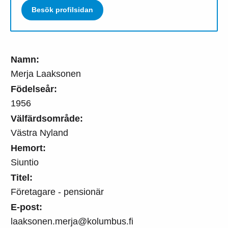
Besök profilsidan
Namn:
Merja Laaksonen
Födelseår:
1956
Välfärdsområde:
Västra Nyland
Hemort:
Siuntio
Titel:
Företagare - pensionär
E-post:
laaksonen.merja@kolumbus.fi