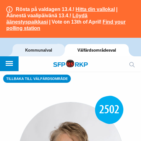
Rösta på valdagen 13.4.!
Hitta din vallokal
|
Äänestä vaalipäivänä 13.4.!
Löydä
äänestyspaikkasi
| Vote on 13th of April!
Find your
polling station
Kommunalval
Välfärdsområdesval
TILLBAKA TILL VÄLFÄRDSOMRÅDE
2502