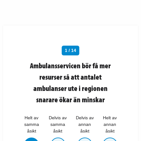
1 / 14
Ambulansservicen bör få mer
resurser så att antalet
ambulanser ute i regionen
snarare ökar än minskar
Helt av
Delvis av
Delvis av
Helt av
samma
samma
annan
annan
åsikt
åsikt
åsikt
åsikt