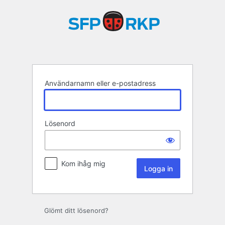
Logga
in
Användarnamn eller e-postadress
Lösenord
Kom ihåg mig
Glömt ditt lösenord?