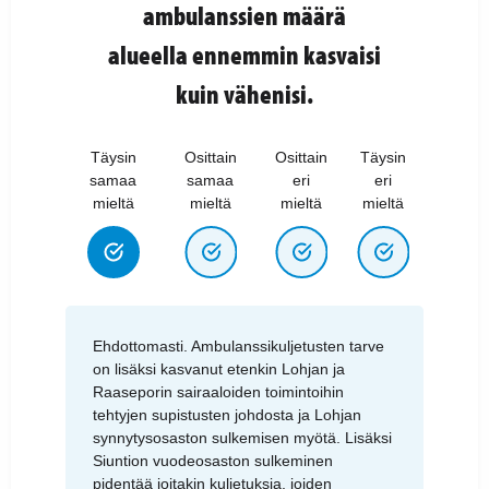
ambulanssien määrä
alueella ennemmin kasvaisi
kuin vähenisi.
Täysin
Osittain
Osittain
Täysin
samaa
samaa
eri
eri
mieltä
mieltä
mieltä
mieltä
Ehdottomasti. Ambulanssikuljetusten tarve
on lisäksi kasvanut etenkin Lohjan ja
Raaseporin sairaaloiden toimintoihin
tehtyjen supistusten johdosta ja Lohjan
synnytysosaston sulkemisen myötä. Lisäksi
Siuntion vuodeosaston sulkeminen
pidentää joitakin kuljetuksia, joiden