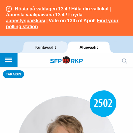
Rösta på valdagen 13.4.!
Hitta din vallokal
|
Äänestä vaalipäivänä 13.4.!
Löydä
äänestyspaikkasi
| Vote on 13th of April!
Find your
polling station
Kuntavaalit
Aluevaalit
TAKAISIN
2502