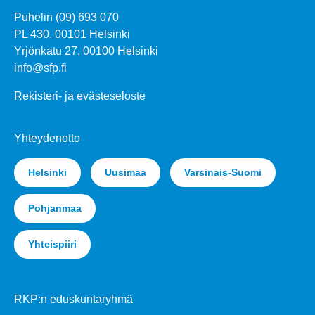
Puhelin (09) 693 070
PL 430, 00101 Helsinki
Yrjönkatu 27, 00100 Helsinki
info@sfp.fi
Rekisteri- ja evästeseloste
Yhteydenotto
Helsinki
Uusimaa
Varsinais-Suomi
Pohjanmaa
Yhteispiiri
RKP:n eduskuntaryhmä