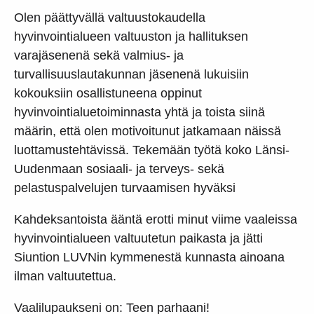
Olen päättyvällä valtuustokaudella
hyvinvointialueen valtuuston ja hallituksen
varajäsenenä sekä valmius- ja
turvallisuuslautakunnan jäsenenä lukuisiin
kokouksiin osallistuneena oppinut
hyvinvointialuetoiminnasta yhtä ja toista siinä
määrin, että olen motivoitunut jatkamaan näissä
luottamustehtävissä. Tekemään työtä koko Länsi-
Uudenmaan sosiaali- ja terveys- sekä
pelastuspalvelujen turvaamisen hyväksi
Kahdeksantoista ääntä erotti minut viime vaaleissa
hyvinvointialueen valtuutetun paikasta ja jätti
Siuntion LUVNin kymmenestä kunnasta ainoana
ilman valtuutettua.
Vaalilupaukseni on: Teen parhaani!