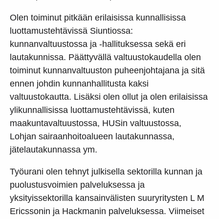
Olen toiminut pitkään erilaisissa kunnallisissa
luottamustehtävissä Siuntiossa:
kunnanvaltuustossa ja -hallituksessa sekä eri
lautakunnissa. Päättyvällä valtuustokaudella olen
toiminut kunnanvaltuuston puheenjohtajana ja sitä
ennen johdin kunnanhallitusta kaksi
valtuustokautta. Lisäksi olen ollut ja olen erilaisissa
ylikunnallisissa luottamustehtävissä, kuten
maakuntavaltuustossa, HUSin valtuustossa,
Lohjan sairaanhoitoalueen lautakunnassa,
jätelautakunnassa ym.
Työurani olen tehnyt julkisella sektorilla kunnan ja
puolustusvoimien palveluksessa ja
yksityissektorilla kansainvälisten suuryritysten L M
Ericssonin ja Hackmanin palveluksessa. Viimeiset