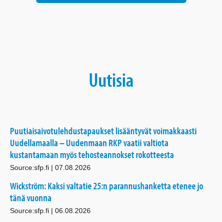
Uutisia
Puutiaisaivotulehdustapaukset lisääntyvät voimakkaasti
Uudellamaalla – Uudenmaan RKP vaatii valtiota
kustantamaan myös tehosteannokset rokotteesta
Source:sfp.fi
07.08.2026
Wickström: Kaksi valtatie 25:n parannushanketta etenee jo
tänä vuonna
Source:sfp.fi
06.08.2026