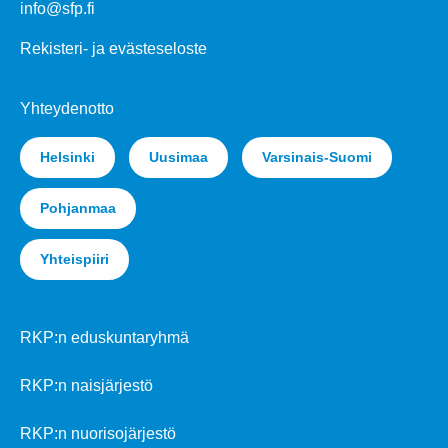
info@sfp.fi
Rekisteri- ja evästeseloste
Yhteydenotto
Helsinki
Uusimaa
Varsinais-Suomi
Pohjanmaa
Yhteispiiri
RKP:n eduskuntaryhmä
RKP:n naisjärjestö
RKP:n nuorisojärjestö