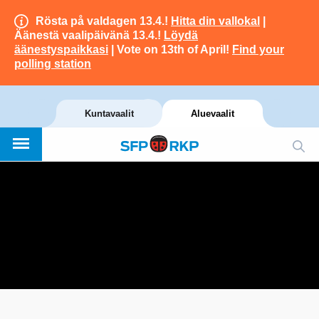
Rösta på valdagen 13.4.!
Hitta din vallokal
|
Äänestä vaalipäivänä 13.4.!
Löydä
äänestyspaikkasi
| Vote on 13th of April!
Find your
polling station
Kuntavaalit
Aluevaalit