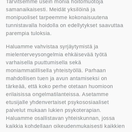
Tarvitsemme usein monia hoitomuotoja
samanaikaisesti. Meidät yksilöinä ja
monipuoliset tarpeemme kokonaisuutena
tunnistavalla hoidolla on edellytykset saavuttaa
parempia tuloksia.
Haluamme vahvistaa syrjäytymistä ja
mielenterveysongelmia ehkäisevää työtä
varhaisella puuttumisella sekä
moniammatillisella yhteistyöllä. Parhaan
mahdollisen tuen ja avun antamiseksi on
tärkeää, että koko perhe otetaan huomioon
erilaisissa ongelmatilanteissa. Asetamme
etusijalle yhdenvertaiset psykososiaaliset
palvelut mukaan lukien psykoterapian.
Haluamme osallistavan yhteiskunnan, jossa
kaikkia kohdellaan oikeudenmukaisesti kaikkien