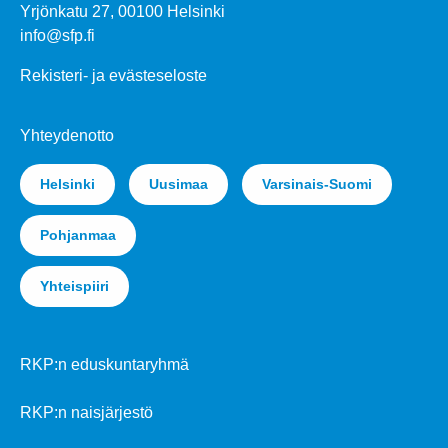
Yrjönkatu 27, 00100 Helsinki
info@sfp.fi
Rekisteri- ja evästeseloste
Yhteydenotto
Helsinki
Uusimaa
Varsinais-Suomi
Pohjanmaa
Yhteispiiri
RKP:n eduskuntaryhmä
RKP:n naisjärjestö