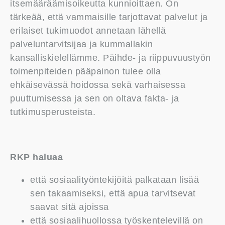
itsemääräämisoikeutta kunnioittaen. On
tärkeää, että vammaisille tarjottavat palvelut ja
erilaiset tukimuodot annetaan lähellä
palveluntarvitsijaa ja kummallakin
kansalliskielellämme. Päihde- ja riippuvuustyön
toimenpiteiden pääpainon tulee olla
ehkäisevässä hoidossa sekä varhaisessa
puuttumisessa ja sen on oltava fakta- ja
tutkimusperusteista.
RKP haluaa
että sosiaalityöntekijöitä palkataan lisää
sen takaamiseksi, että apua tarvitsevat
saavat sitä ajoissa
että sosiaalihuollossa työskentelevillä on