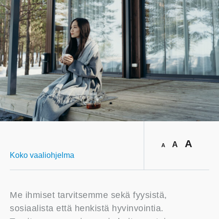
A
A
A
Koko vaaliohjelma
Me ihmiset tarvitsemme sekä fyysistä,
sosiaalista että henkistä hyvinvointia.