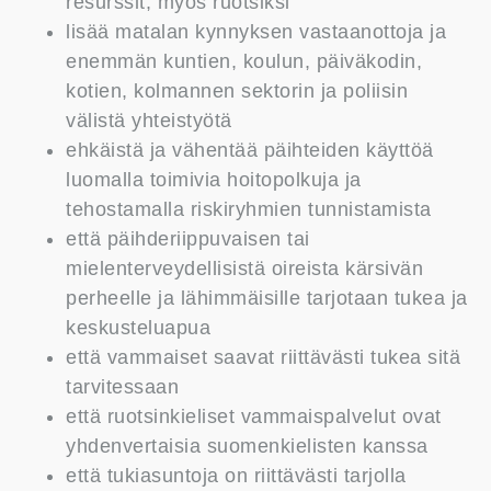
resurssit, myös ruotsiksi
lisää matalan kynnyksen vastaanottoja ja
enemmän kuntien, koulun, päiväkodin,
kotien, kolmannen sektorin ja poliisin
välistä yhteistyötä
ehkäistä ja vähentää päihteiden käyttöä
luomalla toimivia hoitopolkuja ja
tehostamalla riskiryhmien tunnistamista
että päihderiippuvaisen tai
mielenterveydellisistä oireista kärsivän
perheelle ja lähimmäisille tarjotaan tukea ja
keskusteluapua
että vammaiset saavat riittävästi tukea sitä
tarvitessaan
että ruotsinkieliset vammaispalvelut ovat
yhdenvertaisia suomenkielisten kanssa
että tukiasuntoja on riittävästi tarjolla