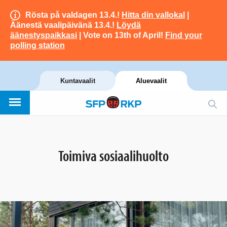
Rösta på valdagen 13.4.!
Hitta din vallokal
|
Äänestä vaalipäivänä 13.4.!
Löydä
äänestyspaikkasi
| Vote on 13th of April!
Find your
polling station
Kuntavaalit
Aluevaalit
Toimiva sosiaalihuolto