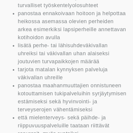
turvalliset työskentelyolosuhteet
panostaa ennakoivaan hoitoon ja helpottaa
heikossa asemassa olevien perheiden
arkea esimerkiksi lapsiperheille annettavan
kotihoidon avulla
lisätä perhe- tai lähisuhdeväkivallan
uhreiksi tai väkivallan uhan alaiseksi
joutuvien turvapaikkojen määrää
tarjota matalan kynnyksen palveluja
väkivallan uhreille
panostaa maahanmuuttajien onnistuneen
kotouttamisen tukipalveluihin syrjäytymisen
estämiseksi sekä hyvinvointi- ja
terveyserojen vähentämiseksi
että mielenterveys- sekä päihde- ja
riippuvuuspalveluille taataan riittävät