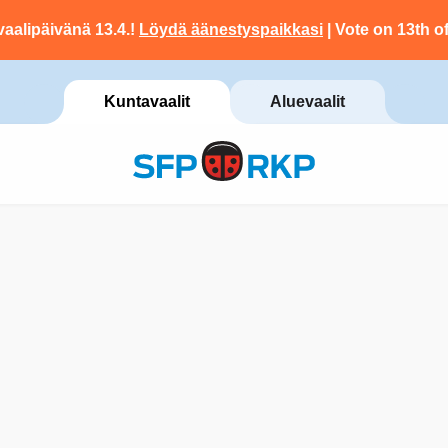
vaalipäivänä 13.4.!
Löydä äänestyspaikkasi
| Vote on 13th of
Kuntavaalit
Aluevaalit