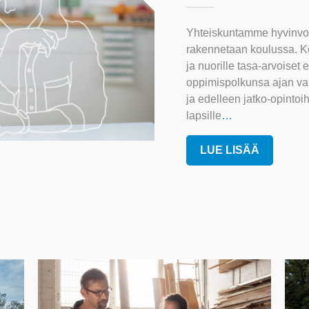
Yhteiskuntamme hyvinvoi
rakennetaan koulussa. Kou
ja nuorille tasa-arvoiset
oppimispolkunsa ajan var
ja edelleen jatko-opintoi
lapsille
…
LUE LISÄÄ