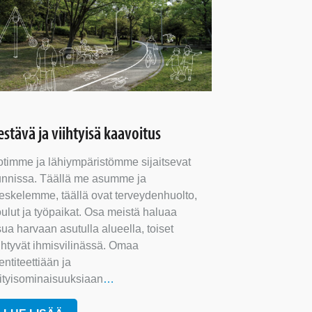
estävä ja viihtyisä kaavoitus
otimme ja lähiympäristömme sijaitsevat
unnissa. Täällä me asumme ja
eskelemme, täällä ovat terveydenhuolto,
ulut ja työpaikat. Osa meistä haluaa
ua harvaan asutulla alueella, toiset
ihtyvät ihmisvilinässä. Omaa
entiteettiään ja
rityisominaisuuksiaan
…