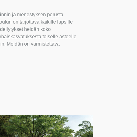
nnin ja menestyksen perusta
lun on tarjottava kaikille lapsille
 edellytykset heidän koko
haiskasvatuksesta toiselle asteelle
hin. Meidän on varmistettava