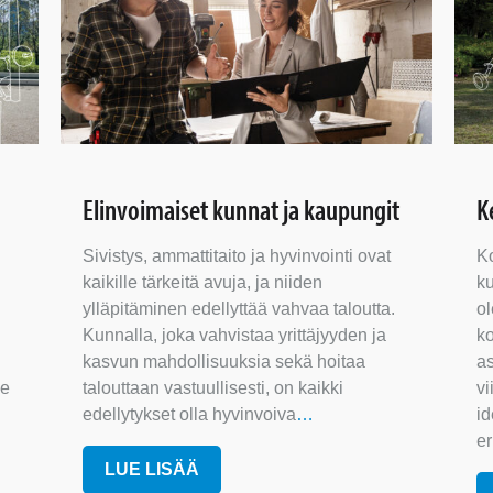
Elinvoimaiset kunnat ja kaupungit
K
Sivistys, ammattitaito ja hyvinvointi ovat
K
kaikille tärkeitä avuja, ja niiden
k
ylläpitäminen edellyttää vahvaa taloutta.
ol
Kunnalla, joka vahvistaa yrittäjyyden ja
ko
kasvun mahdollisuuksia sekä hoitaa
as
le
talouttaan vastuullisesti, on kaikki
vi
edellytykset olla hyvinvoiva
…
id
e
LUE LISÄÄ