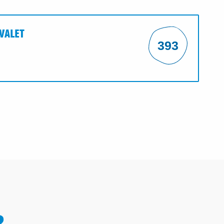
VALET
393
R