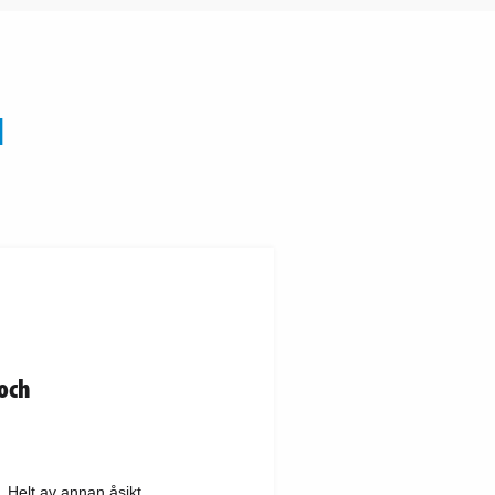
N
 och
Helt av annan åsikt