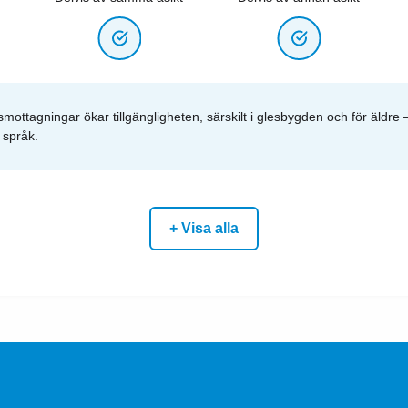
ottagningar ökar tillgängligheten, särskilt i glesbygden och för äldre –
 språk.
+ Visa alla