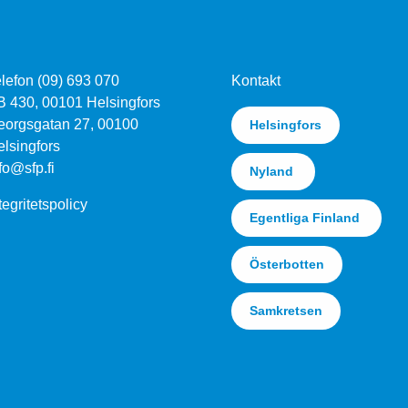
lefon (09) 693 070
Kontakt
B 430, 00101 Helsingfors
eorgsgatan 27, 00100
Helsingfors
lsingfors
fo@sfp.fi
Nyland
tegritetspolicy
Egentliga Finland
Österbotten
Samkretsen