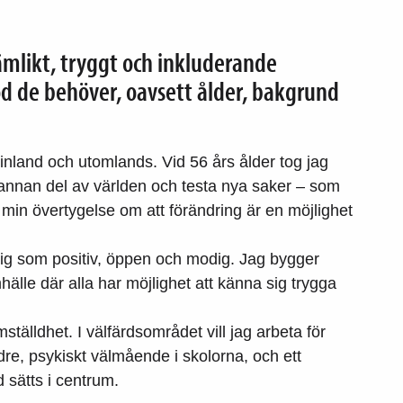
jämlikt, tryggt och inkluderande
öd de behöver, oavsett ålder, bakgrund
Finland och utomlands. Vid 56 års ålder tog jag
n annan del av världen och testa nya saker – som
 min övertygelse om att förändring är en möjlighet
mig som positiv, öppen och modig. Jag bygger
älle där alla har möjlighet att känna sig trygga
ställdhet. I välfärdsområdet vill jag arbeta för
ldre, psykiskt välmående i skolorna, och ett
 sätts i centrum.