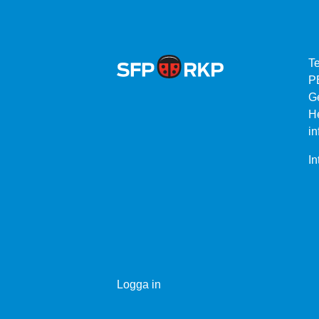
Te
P
G
He
in
In
Logga in