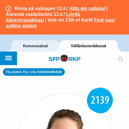
Rösta på valdagen 13.4.!
Hitta din vallokal
|
Äänestä vaalipäivänä 13.4.!
Löydä
äänestyspaikkasi
| Vote on 13th of April!
Find your
polling station
Kommunalval
Välfärdsområdesval
TILLBAKA TILL VÄLFÄRDSOMRÅDE
2139