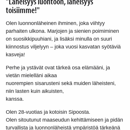
"Läheisyys luontoon, läheisyys
toisiimme!"
Olen luonnonläheinen ihminen, joka viihtyy
parhaiten ulkona. Marjojen ja sienien poimiminen
on suosikkipuuhiani, ja lisäksi minulla on suuri
kiinnostus viljelyyn – joka vuosi kasvatan syötäviä
kasveja!
Perhe ja ystävät ovat tärkeä osa elämääni, ja
vietän mielelläni aikaa
nuorempien sisarusteni sekä muiden läheisteni,
niin lasten kuin aikuisten,
kanssa.
Olen 28-vuotias ja kotoisin Sipoosta.
Olen sitoutunut maaseudun kehittämiseen ja pidän
turvallista ja luonnonläheistä ympäristöä tärkeänä