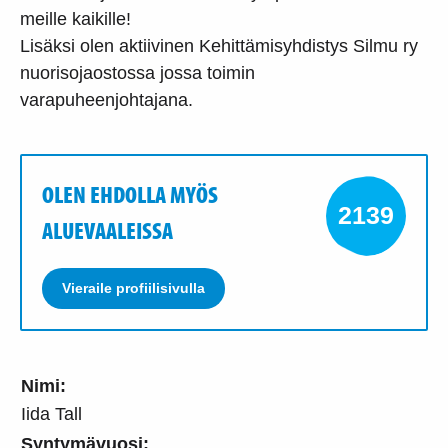
meille kaikille!
Lisäksi olen aktiivinen Kehittämisyhdistys Silmu ry
nuorisojaostossa jossa toimin
varapuheenjohtajana.
OLEN EHDOLLA MYÖS
2139
ALUEVAALEISSA
Vieraile profiilisivulla
Nimi:
Iida Tall
Syntymävuosi: