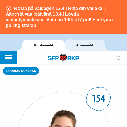
Rösta på valdagen 13.4.!
Hitta din vallokal
|
Äänestä vaalipäivänä 13.4.!
Löydä
äänestyspaikkasi
| Vote on 13th of April!
Find your
polling station
Kuntavaalit
Aluevaalit
TAKAISIN KUNTAAN
154