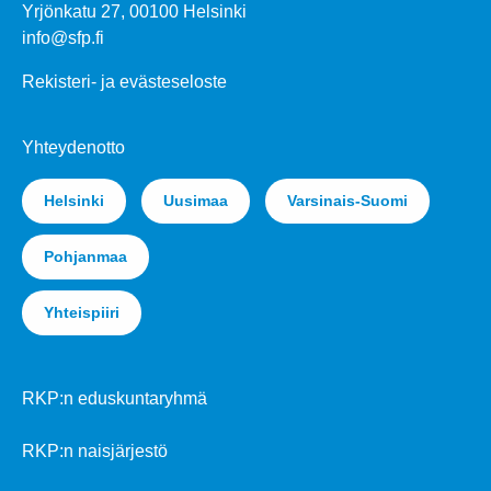
Yrjönkatu 27, 00100 Helsinki
info@sfp.fi
Rekisteri- ja evästeseloste
Yhteydenotto
Helsinki
Uusimaa
Varsinais-Suomi
Pohjanmaa
Yhteispiiri
RKP:n eduskuntaryhmä
RKP:n naisjärjestö