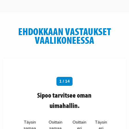
EHDOKKAAN VASTAUKSET
VAALIKONEESSA
1 / 14
Sipoo tarvitsee oman
uimahallin.
Täysin
Osittain
Osittain
Täysin
samaa
samaa
eri
eri