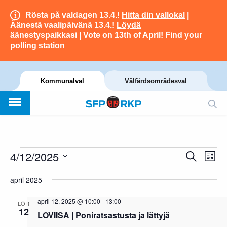
Rösta på valdagen 13.4.!
Hitta din vallokal
|
Äänestä vaalipäivänä 13.4.!
Löydä
äänestyspaikkasi
| Vote on 13th of April!
Find your
polling station
Kommunalval
Välfärdsområdesval
4/12/2025
Eve
Evenemang
Evenem
Sök
Lista
vyn
Välj
Search
april 2025
datum.
and
april 12, 2025 @ 10:00
-
13:00
LÖR
12
Views
LOVIISA | Poniratsastusta ja lättyjä