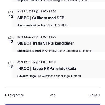
Köpcentrum Grani
april 12, 2025 @ 11:00
-
13:00
LÖR
12
SIBBO | Grillkorv med SFP
S-market Nickby
Pornaistentie 2, Sibbo
april 12, 2025 @ 11:00
-
13:00
LÖR
12
SIBBO | Träffa SFP:s kandidater
Söderkulla S Market
Amiralsvägen 2, Söderkulla, Finland
april 12, 2025 @ 11:00
-
13:00
LÖR
12
INKOO | Tapaa RKP:n ehdokkaita
S-Market Ingå
Ola Westmans allé 9, Ingå, Finland
Evenemang
Even
Föregående
Idag
Nästa