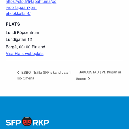
https://sfp.fi/fi/tapahtuma/po
rvoo-tapaa-rkpn-
ehdokkaita-4/
PLATS
Lundi Köpcentrum
Lundigatan 12
Borgå
,
06100
Finland
Visa Plats-webbplats
JAKOBSTAD | Valstugan är
ESBO | Träffa SFP:s kandidater i
Iso Omena
öppen