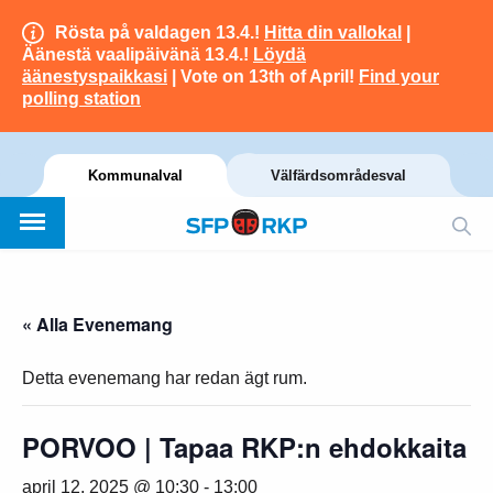
Rösta på valdagen 13.4.!
Hitta din vallokal
|
Äänestä vaalipäivänä 13.4.!
Löydä
äänestyspaikkasi
| Vote on 13th of April!
Find your
polling station
Kommunalval
Välfärdsområdesval
« Alla Evenemang
Detta evenemang har redan ägt rum.
PORVOO | Tapaa RKP:n ehdokkaita
april 12, 2025 @ 10:30
-
13:00