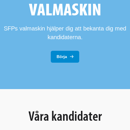
VALMASKIN
SFPs valmaskin hjälper dig att bekanta dig med
kandidaterna.
Börja
Våra kandidater