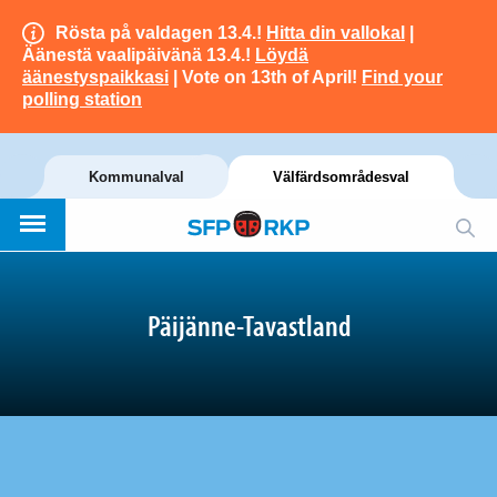
Rösta på valdagen 13.4.!
Hitta din vallokal
|
Äänestä vaalipäivänä 13.4.!
Löydä
äänestyspaikkasi
| Vote on 13th of April!
Find your
polling station
Kommunalval
Välfärdsområdesval
Päijänne-Tavastland