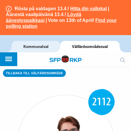
Rösta på valdagen 13.4.!
Hitta din vallokal
|
Äänestä vaalipäivänä 13.4.!
Löydä
äänestyspaikkasi
| Vote on 13th of April!
Find your
polling station
Kommunalval
Välfärdsområdesval
TILLBAKA TILL VÄLFÄRDSOMRÅDE
2112