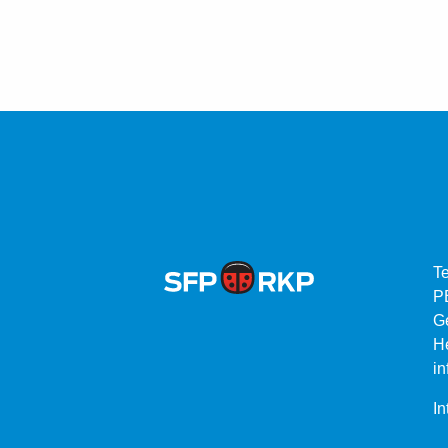
Te
P
G
He
in
In