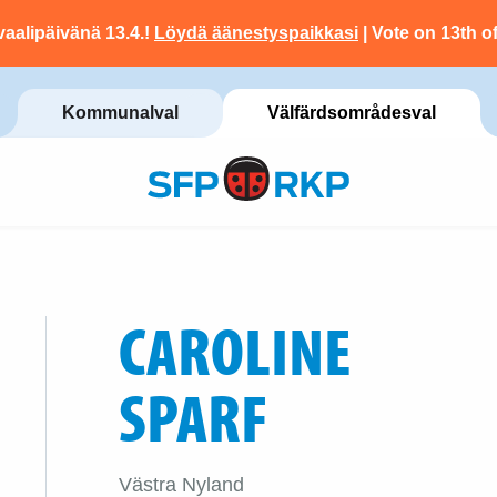
vaalipäivänä 13.4.!
Löydä äänestyspaikkasi
| Vote on 13th of
Kommunalval
Välfärdsområdesval
CAROLINE
SPARF
Västra Nyland