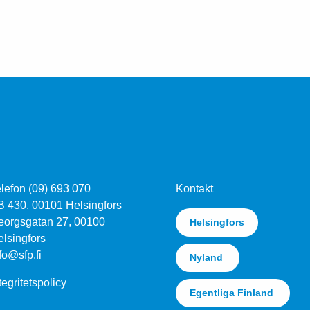
lefon (09) 693 070
Kontakt
B 430, 00101 Helsingfors
eorgsgatan 27, 00100
Helsingfors
lsingfors
fo@sfp.fi
Nyland
tegritetspolicy
Egentliga Finland