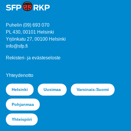
Puhelin (09) 693 070
PL 430, 00101 Helsinki
Yrjönkatu 27, 00100 Helsinki
info@sfp.fi
Rekisteri- ja evästeseloste
Yhteydenotto
Helsinki
Uusimaa
Varsinais-Suomi
Pohjanmaa
Yhteispiiri