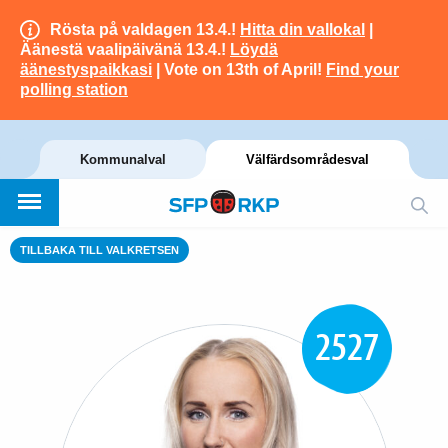
Rösta på valdagen 13.4.!
Hitta din vallokal
|
Äänestä vaalipäivänä 13.4.!
Löydä
äänestyspaikkasi
| Vote on 13th of April!
Find your
polling station
Kommunalval
Välfärdsområdesval
TILLBAKA TILL VALKRETSEN
2527